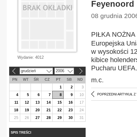
Feyenoord 
08 grudnia 2006
PIŁKA NOŻNA 
Europejska Uni
w wysokości 125
Wydanie:
4012
kibice holende
Pucharu UEFA
grudzień
2006
«
»
m.c.
PN
WT
ŚR
CZ
PT
SB
ND
1
2
3
POPRZEDNI ARTYKUŁ Z
4
5
6
7
8
9
10
11
12
13
14
15
16
17
18
19
20
21
22
23
24
25
26
27
28
29
30
31
SPIS TREŚCI