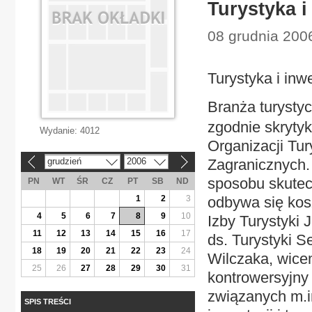
Turystyka i
08 grudnia 200
Turystyka i inw
Branża turysty
zgodnie skrytyk
Wydanie:
4012
Organizacji Tur
grudzień
2006
Zagranicznych.
«
»
sposobu skutecz
PN
WT
ŚR
CZ
PT
SB
ND
1
2
3
odbywa się kosz
4
5
6
7
8
9
10
Izby Turystyki 
11
12
13
14
15
16
17
ds. Turystyki 
18
19
20
21
22
23
24
Wilczaka, wicem
25
26
27
28
29
30
31
kontrowersyjny 
związanych m.i
SPIS TREŚCI