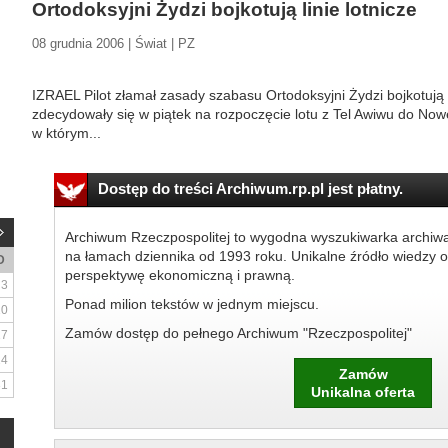
Ortodoksyjni Żydzi bojkotują linie lotnicze
08 grudnia 2006 | Świat | PZ
IZRAEL Pilot złamał zasady szabasu Ortodoksyjni Żydzi bojkotują lini
zdecydowały się w piątek na rozpoczęcie lotu z Tel Awiwu do No
w którym...
Dostęp do treści Archiwum.rp.pl jest płatny.
Archiwum Rzeczpospolitej to wygodna wyszukiwarka archiw
na łamach dziennika od 1993 roku. Unikalne źródło wiedzy o
D
perspektywę ekonomiczną i prawną.
3
Ponad milion tekstów w jednym miejscu.
10
Zamów dostęp do pełnego Archiwum "Rzeczpospolitej"
17
24
Zamów
31
Unikalna oferta