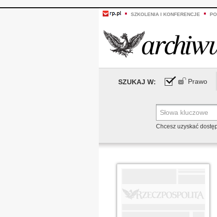
SZKOLENIA I KONFERENCJE
PO
Prawo
SZUKAJ W:
Chcesz uzyskać dostę