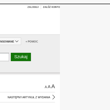
ZALOGUJ
ZAŁÓŻ KONTO
ANSOWANE
+ POMOC
A
A
A
NASTĘPNY ARTYKUŁ Z WYDANIA