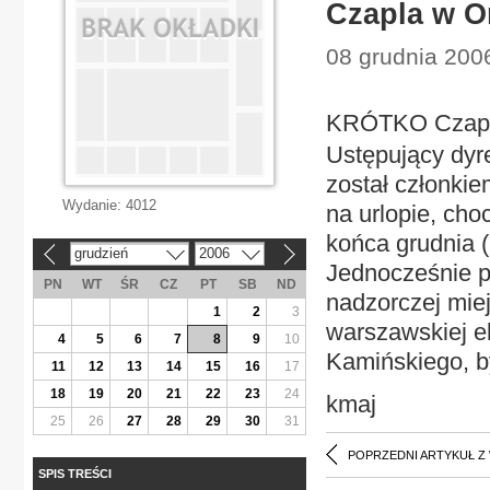
Czapla w O
08 grudnia 200
KRÓTKO Czapla
Ustępujący dyr
został członki
Wydanie:
4012
na urlopie, cho
końca grudnia (
grudzień
2006
«
»
Jednocześnie p
PN
WT
ŚR
CZ
PT
SB
ND
nadzorczej mie
1
2
3
warszawskiej ek
4
5
6
7
8
9
10
Kamińskiego, b
11
12
13
14
15
16
17
18
19
20
21
22
23
24
kmaj
25
26
27
28
29
30
31
POPRZEDNI ARTYKUŁ Z
SPIS TREŚCI