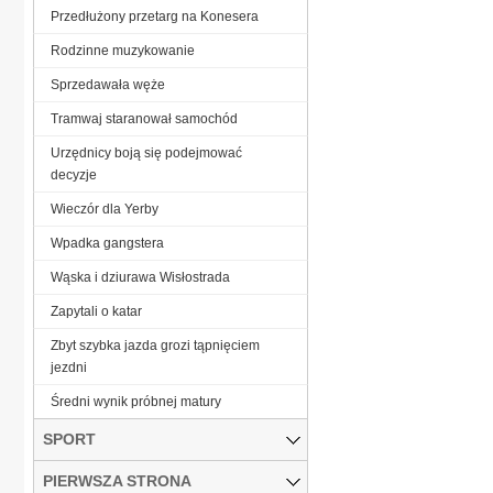
Przedłużony przetarg na Konesera
Rodzinne muzykowanie
Sprzedawała węże
Tramwaj staranował samochód
Urzędnicy boją się podejmować
decyzje
Wieczór dla Yerby
Wpadka gangstera
Wąska i dziurawa Wisłostrada
Zapytali o katar
Zbyt szybka jazda grozi tąpnięciem
jezdni
Średni wynik próbnej matury
SPORT
PIERWSZA STRONA