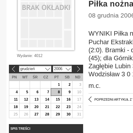
Piłka nożn
08 grudnia 2006
WYNIKI Piłka 
Puchar Ekstrakl
(2:0). Bramki -
Wydanie:
4012
(45); dla Górni
Zagłębie Lubin 3
grudzień
2006
«
»
Wodzisław 3 0 
PN
WT
ŚR
CZ
PT
SB
ND
m.c.
1
2
3
4
5
6
7
8
9
10
11
12
13
14
15
16
17
POPRZEDNI ARTYKUŁ Z
18
19
20
21
22
23
24
25
26
27
28
29
30
31
SPIS TREŚCI