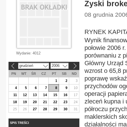
Zyski brok
08 grudnia 200
RYNEK KAPITA
Wynik finansowy
połowie 2006 r.
Wydanie:
4012
porównaniu z p
Główny Urząd 
grudzień
2006
«
»
wzrost o 65,8 p
PN
WT
ŚR
CZ
PT
SB
ND
poprawę wskaźn
1
2
3
przychodów ogó
4
5
6
7
8
9
10
operacji papie
11
12
13
14
15
16
17
zleceń kupna i
18
19
20
21
22
23
24
półroczu przych
25
26
27
28
29
30
31
maklerskich sko
działalności ma
SPIS TREŚCI