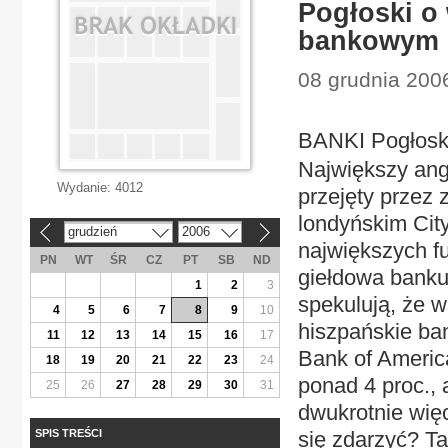
Pogłoski o 
bankowym
08 grudnia 200
BANKI Pogłoski
Największy ang
Wydanie:
4012
przejęty przez 
londyńskim City
grudzień
2006
«
»
największych fu
PN
WT
ŚR
CZ
PT
SB
ND
giełdowa banku
1
2
3
spekulują, że 
4
5
6
7
8
9
10
hiszpańskie ba
11
12
13
14
15
16
17
Bank of America
18
19
20
21
22
23
24
ponad 4 proc., 
25
26
27
28
29
30
31
dwukrotnie więc
SPIS TREŚCI
się zdarzyć? T