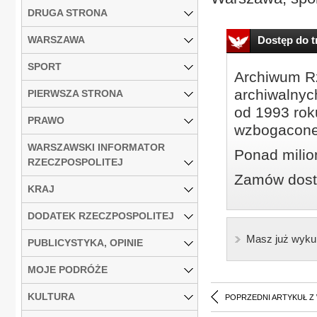
DRUGA STRONA
WARSZAWA
Dostęp do tr
SPORT
Archiwum Rz
archiwalnyc
PIERWSZA STRONA
od 1993 roku
PRAWO
wzbogacone
WARSZAWSKI INFORMATOR
Ponad milio
RZECZPOSPOLITEJ
Zamów dostę
KRAJ
DODATEK RZECZPOSPOLITEJ
Masz już wyku
PUBLICYSTYKA, OPINIE
MOJE PODRÓŻE
KULTURA
POPRZEDNI ARTYKUŁ Z