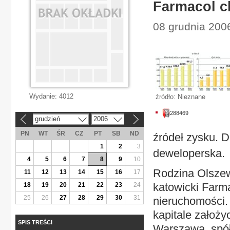
Farmacol c
08 grudnia 200
Wydanie:
4012
źródło: Nieznane
288469
grudzień
2006
«
»
PN
WT
ŚR
CZ
PT
SB
ND
źródeł zysku. 
1
2
3
deweloperska.
4
5
6
7
8
9
10
Rodzina Olszew
11
12
13
14
15
16
17
katowicki Farma
18
19
20
21
22
23
24
25
26
27
28
29
30
31
nieruchomości.
kapitale założy
SPIS TREŚCI
Warszawa, spółk