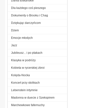
Dania toskańskie
Dla każdego coś pieszego
Dokumenty o Brooku i Chag
Dziękując darczyńcom
Dżem
Emocje młodych
Jazz
Jubileusz... i po ptakach
Klasyka w podróży
Kobieta w rycerskiej zbroi
Kolęda-Nocka
Koncert przy stolikach
Lebenstein intymnie
Madonna w duecie z Szekspirem
Marchewkowe fafernuchy