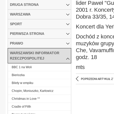
lider Paweł "G
DRUGA STRONA
2001 r. Koncert
WARSZAWA
Dobra 33/35, 14
SPORT
Koncert dla Ye
PIERWSZA STRONA
Dochód z konce
muzyków grupy 
PRAWO
Che, Vavamuffin
WARSZAWSKI INFORMATOR
godz. 18
RZECZPOSPOLITEJ
mts
BBC 1 na Woli
Bieriozka
POPRZEDNI ARTYKUŁ Z
Bilety w empiku
Chopin, Moniuszko, Karłowicz
Christmas in Love **
Cradle of Filth