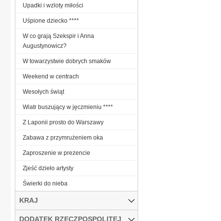
Upadki i wzloty miłości
Uśpione dziecko ****
W co grają Szekspir i Anna
Augustynowicz?
W towarzystwie dobrych smaków
Weekend w centrach
Wesołych świąt
Wiatr buszujący w jęczmieniu ****
Z Laponii prosto do Warszawy
Zabawa z przymrużeniem oka
Zaproszenie w prezencie
Zjeść dzieło artysty
Świerki do nieba
KRAJ
DODATEK RZECZPOSPOLITEJ