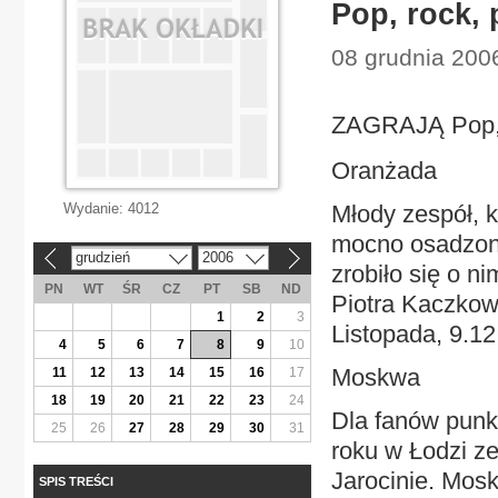
Pop, rock,
08 grudnia 2006
ZAGRAJĄ Pop, 
Oranżada
Wydanie:
4012
Młody zespół, k
mocno osadzone
grudzień
2006
«
»
zrobiło się o n
PN
WT
ŚR
CZ
PT
SB
ND
Piotra Kaczkows
1
2
3
Listopada, 9.12
4
5
6
7
8
9
10
Moskwa
11
12
13
14
15
16
17
18
19
20
21
22
23
24
Dla fanów punk
25
26
27
28
29
30
31
roku w Łodzi z
Jarocinie. Moskw
SPIS TREŚCI