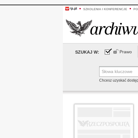
SZKOLENIA I KONFERENCJE
PO
Prawo
SZUKAJ W:
Chcesz uzyskać dostę