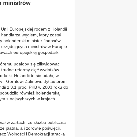
m ministrów
nii Europejskiej rodem z Holandii
 handlarza węglem, który został
y holenderski minister finansów
ej urzędujących ministrów w Europie.
awach europejskiej gospodarki
tóremu udałoby się zlikwidować
 trudne reformy cięć wydatków
datki. Holandii to się udało, w
ów - Gerritowi Zalmowi. Był autorem
andii z 3,1 proc. PKB w 2003 roku do
 pobudziło również holenderską
nym z najszybszych w krajach
ał w żartach, że służba publiczna
e płatna, a i zdrowie poświęcił.
cz Wolności i Demokracji straciła