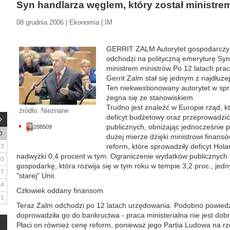
Syn handlarza węglem, który został ministre
08 grudnia 2006 | Ekonomia | IM
GERRIT ZALM Autorytet gospodarczy U
odchodzi na polityczną emeryturę Syn
ministrem ministrów Po 12 latach prac
Gerrit Zalm stał się jednym z najdłuż
Ten niekwestionowany autorytet w spr
żegna się ze stanowiskiem
Trudno jest znaleźć w Europie rząd, k
źródło: Nieznane
deficyt budżetowy oraz przeprowadzić
publicznych, obniżając jednocześnie po
288509
D
dużej mierze dzięki ministrowi finans
reform, które sprowadziły deficyt Hol
3
nadwyżki 0,4 procent w tym. Ograniczenie wydatków publicznych
10
gospodarkę, która rozwija się w tym roku w tempie 3,2 proc., jed
17
"starej" Unii.
24
Człowiek oddany finansom
31
Teraz Zalm odchodzi po 12 latach urzędowania. Podobno powiedzi
doprowadziła go do bankructwa - praca ministerialna nie jest dobrz
Płaci on również cenę reform, ponieważ jego Partia Ludowa na rze