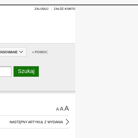
ZALOGUJ
ZAŁÓŻ KONTO
ANSOWANE
+ POMOC
A
A
A
NASTĘPNY ARTYKUŁ Z WYDANIA