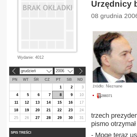
Urzędnicy 
08 grudnia 200
Wydanie:
4012
grudzień
2006
«
»
PN
WT
ŚR
CZ
PT
SB
ND
źródło: Nieznane
1
2
3
4
5
6
7
8
9
10
288371
11
12
13
14
15
16
17
18
19
20
21
22
23
24
trzech prezyden
25
26
27
28
29
30
31
pismo otrzymał 
SPIS TREŚCI
- Mogę teraz us