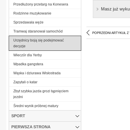
Przedłużony przetarg na Konesera
Masz już wyku
Rodzinne muzykowanie
Sprzedawała węże
Tramwaj staranował samochód
POPRZEDNI ARTYKUŁ Z
Urzędnicy boją się podejmować
decyzje
Wieczór dla Yerby
Wpadka gangstera
Wąska i dziurawa Wisłostrada
Zapytali o katar
Zbyt szybka jazda grozi tąpnięciem
jezdni
Średni wynik próbnej matury
SPORT
PIERWSZA STRONA