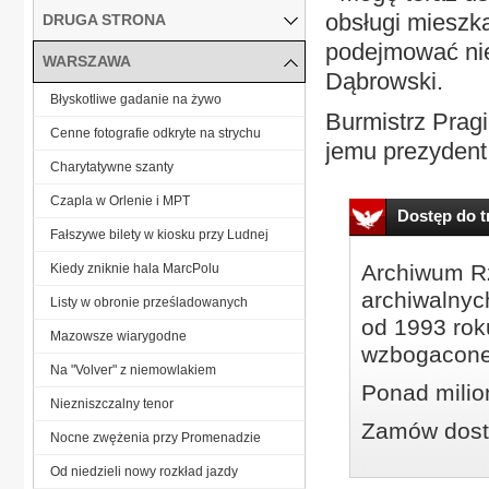
obsługi mieszk
DRUGA STRONA
podejmować nie
WARSZAWA
Dąbrowski.
Błyskotliwe gadanie na żywo
Burmistrz Pragi
Cenne fotografie odkryte na strychu
jemu prezydent
Charytatywne szanty
Czapla w Orlenie i MPT
Dostęp do tr
Fałszywe bilety w kiosku przy Ludnej
Archiwum Rz
Kiedy zniknie hala MarcPolu
archiwalnyc
Listy w obronie prześladowanych
od 1993 roku
Mazowsze wiarygodne
wzbogacone
Na "Volver" z niemowlakiem
Ponad milio
Niezniszczalny tenor
Zamów dostę
Nocne zwężenia przy Promenadzie
Od niedzieli nowy rozkład jazdy