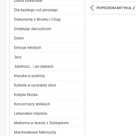
Dania toskańskie
POPRZEDNI ARTYKUŁ Z
Dla każdego coś pieszego
Dokumenty o Brooku i Chag
Dziękując darczyńcom
Dżem
Emocje młodych
Jazz
Jubileusz... i po ptakach
Klasyka w podróży
Kobieta w rycerskiej zbroi
Kolęda-Nocka
Koncert przy stolikach
Lebenstein intymnie
Madonna w duecie z Szekspirem
Marchewkowe fafernuchy