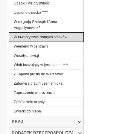
Upadki i wzloty miłości
Uśpione dziecko ****
W co grają Szekspir i Anna
Augustynowicz?
W towarzystwie dobrych smaków
Weekend w centrach
Wesołych świąt
Wiatr buszujący w jęczmieniu ****
Z Laponii prosto do Warszawy
Zabawa z przymrużeniem oka
Zaproszenie w prezencie
Zjeść dzieło artysty
Świerki do nieba
KRAJ
DODATEK RZECZPOSPOLITEJ