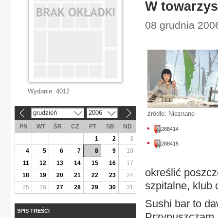
W towarzys
08 grudnia 2006
Wydanie:
4012
grudzień
2006
źródło: Nieznane
«
»
PN
WT
ŚR
CZ
PT
SB
ND
288414
1
2
3
288415
4
5
6
7
8
9
10
11
12
13
14
15
16
17
określić poszcz
18
19
20
21
22
23
24
szpitalne, klub 
25
26
27
28
29
30
31
Sushi bar to d
SPIS TREŚCI
Przypuszczam, 