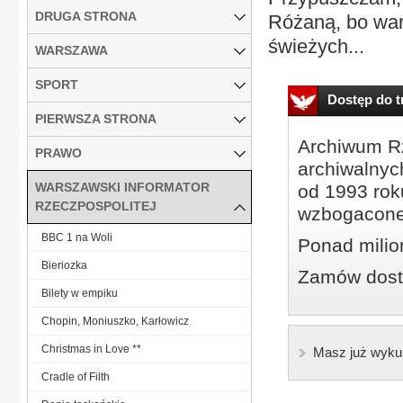
DRUGA STRONA
Różaną, bo war
świeżych...
WARSZAWA
SPORT
Dostęp do tr
PIERWSZA STRONA
Archiwum Rz
PRAWO
archiwalnyc
WARSZAWSKI INFORMATOR
od 1993 roku
RZECZPOSPOLITEJ
wzbogacone
BBC 1 na Woli
Ponad milio
Bieriozka
Zamów dostę
Bilety w empiku
Chopin, Moniuszko, Karłowicz
Christmas in Love **
Masz już wyku
Cradle of Filth