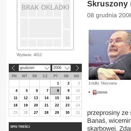
Skruszony 
08 grudnia 200
Wydanie:
4012
grudzień
2006
«
»
PN
WT
ŚR
CZ
PT
SB
ND
źródło: Nieznane
1
2
3
4
5
6
7
8
9
10
288498
11
12
13
14
15
16
17
18
19
20
21
22
23
24
przeprosiny ze 
25
26
27
28
29
30
31
Banaś, wicemini
SPIS TREŚCI
skarbowej. Zdan