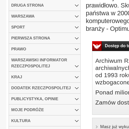
prawidłowo. S
DRUGA STRONA
państwa w 2000
WARSZAWA
komputerowego t
SPORT
branży - Optimu
PIERWSZA STRONA
Dostęp do tr
PRAWO
Archiwum Rz
WARSZAWSKI INFORMATOR
RZECZPOSPOLITEJ
archiwalnyc
od 1993 roku
KRAJ
wzbogacone
DODATEK RZECZPOSPOLITEJ
Ponad milio
PUBLICYSTYKA, OPINIE
Zamów dostę
MOJE PODRÓŻE
KULTURA
Masz już wyku