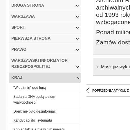
Archiwum Rz
DRUGA STRONA
archiwalnyc
od 1993 roku
WARSZAWA
wzbogacone
SPORT
Ponad milio
PIERWSZA STRONA
Zamów dostę
PRAWO
WARSZAWSKI INFORMATOR
RZECZPOSPOLITEJ
Masz już wyku
KRAJ
"Wiedźmin" pod lupą
POPRZEDNI ARTYKUŁ Z
Badania DNA będą testem
wiarygodności
Dorn: nie było dezinformacji
Kandydaci do Trybunału
Kopiec tak, ale nie w tym miejscu