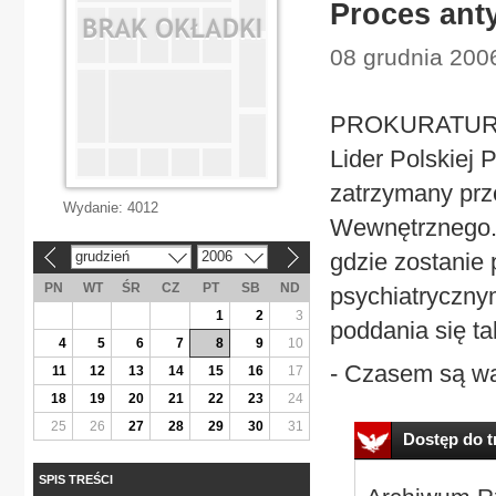
Proces ant
08 grudnia 2006
PROKURATURA L
Lider Polskiej 
zatrzymany prz
Wydanie:
4012
Wewnętrznego. 
grudzień
2006
gdzie zostani
«
»
PN
WT
ŚR
CZ
PT
SB
ND
psychiatryczny
1
2
3
poddania się t
4
5
6
7
8
9
10
- Czasem są wąt
11
12
13
14
15
16
17
18
19
20
21
22
23
24
25
26
27
28
29
30
31
Dostęp do tr
SPIS TREŚCI