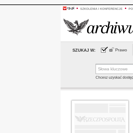
SZKOLENIA I KONFERENCJE
PO
Prawo
SZUKAJ W:
Chcesz uzyskać dostę