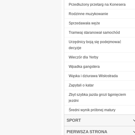
Przedłużony przetarg na Konesera
Rodzinne muzykowanie
Sprzedawała węże
Tramwaj staranował samochód
Urzędnicy boją się podejmować
decyzje
Wieczór dla Yerby
Wpadka gangstera
Wąska i dziurawa Wisłostrada
Zapytali o katar
Zbyt szybka jazda grozi tąpnięciem
jezdni
Średni wynik próbnej matury
SPORT
PIERWSZA STRONA