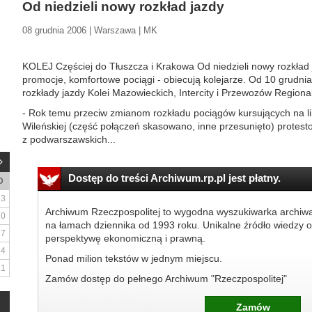
Od niedzieli nowy rozkład jazdy
08 grudnia 2006 | Warszawa | MK
KOLEJ Częściej do Tłuszcza i Krakowa Od niedzieli nowy rozkład 
promocje, komfortowe pociągi - obiecują kolejarze. Od 10 grud
rozkłady jazdy Kolei Mazowieckich, Intercity i Przewozów Regiona
- Rok temu przeciw zmianom rozkładu pociągów kursujących na li
Wileńskiej (część połączeń skasowano, inne przesunięto) protestow
z podwarszawskich...
Dostęp do treści Archiwum.rp.pl jest płatny.
D
3
Archiwum Rzeczpospolitej to wygodna wyszukiwarka archiw
10
na łamach dziennika od 1993 roku. Unikalne źródło wiedzy o
17
perspektywę ekonomiczną i prawną.
24
Ponad milion tekstów w jednym miejscu.
31
Zamów dostęp do pełnego Archiwum "Rzeczpospolitej"
Zamów