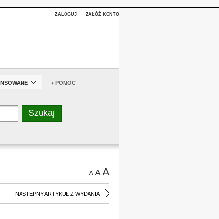
ZALOGUJ
ZAŁÓŻ KONTO
ANSOWANE
+ POMOC
A
A
A
NASTĘPNY ARTYKUŁ Z WYDANIA