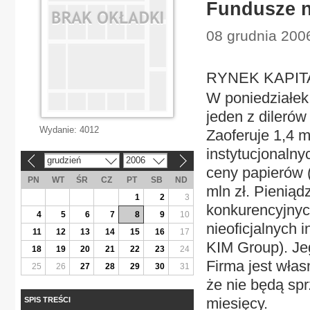
Fundusze n
08 grudnia 200
RYNEK KAPITA
W poniedziałek 
jeden z dilerów
Wydanie:
4012
Zaoferuje 1,4 m
instytucjonalny
grudzień
2006
«
»
ceny papierów (
PN
WT
ŚR
CZ
PT
SB
ND
mln zł. Pienią
1
2
3
konkurencyjnyc
4
5
6
7
8
9
10
nieoficjalnych i
11
12
13
14
15
16
17
KIM Group). Je
18
19
20
21
22
23
24
Firma jest włas
25
26
27
28
29
30
31
że nie będą spr
miesięcy.
SPIS TREŚCI