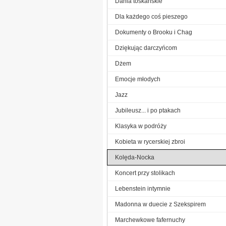
Dania toskańskie
Dla każdego coś pieszego
Dokumenty o Brooku i Chag
Dziękując darczyńcom
Dżem
Emocje młodych
Jazz
Jubileusz... i po ptakach
Klasyka w podróży
Kobieta w rycerskiej zbroi
Kolęda-Nocka
Koncert przy stolikach
Lebenstein intymnie
Madonna w duecie z Szekspirem
Marchewkowe fafernuchy