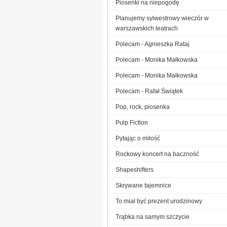
Piosenki na niepogodę
Planujemy sylwestrowy wieczór w
warszawskich teatrach
Polecam - Agnieszka Rataj
Polecam - Monika Małkowska
Polecam - Monika Małkowska
Polecam - Rafał Świątek
Pop, rock, piosenka
Pulp Fiction
Pytając o miłość
Rockowy koncert na baczność
Shapeshifters
Skrywane tajemnice
To miał być prezent urodzinowy
Trąbka na samym szczycie