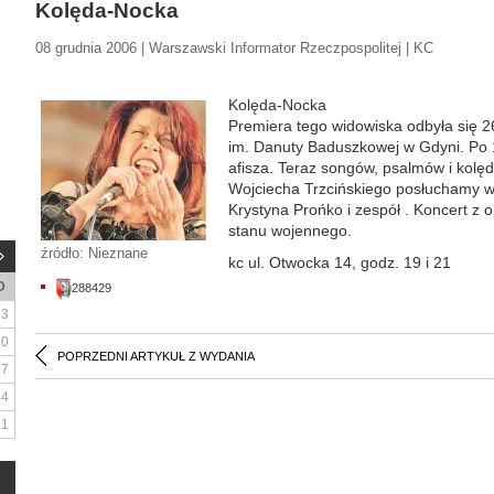
Kolęda-Nocka
08 grudnia 2006 | Warszawski Informator Rzeczpospolitej | KC
Kolęda-Nocka
Premiera tego widowiska odbyła się 
im. Danuty Baduszkowej w Gdyni. Po 1
afisza. Teraz songów, psalmów i kolęd 
Wojciecha Trzcińskiego posłuchamy 
Krystyna Prońko i zespół . Koncert z 
stanu wojennego.
źródło: Nieznane
kc ul. Otwocka 14, godz. 19 i 21
D
288429
3
10
POPRZEDNI ARTYKUŁ Z WYDANIA
17
24
31