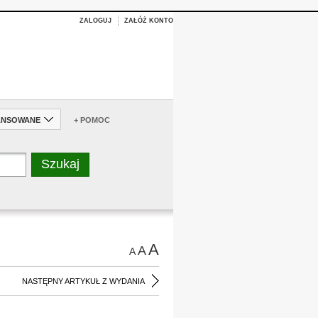
ZALOGUJ
ZAŁÓŻ KONTO
ANSOWANE
+ POMOC
A
A
A
NASTĘPNY ARTYKUŁ Z WYDANIA