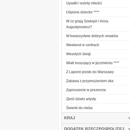
Upadki i wzloty miłości
Uśpione dziecko ****
W co grają Szekspir i Anna
Augustynowicz?
W towarzystwie dobrych smaków
Weekend w centrach
Wesołych świąt
Wiatr buszujący w jęczmieniu ****
Z Laponii prosto do Warszawy
Zabawa z przymrużeniem oka
Zaproszenie w prezencie
Zjeść dzieło artysty
Świerki do nieba
KRAJ
DODATEK RZECZPOSPOLITEJ