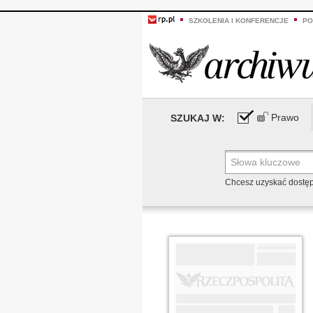
SZKOLENIA I KONFERENCJE
PO
Prawo
SZUKAJ W:
Chcesz uzyskać dostę