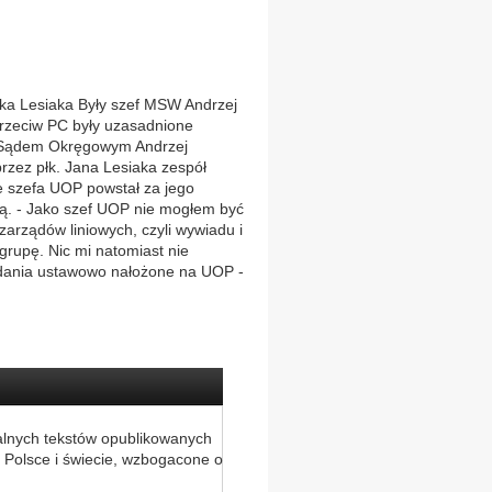
ka Lesiaka Były szef MSW Andrzej
 przeciw PC były uzasadnione
m Sądem Okręgowym Andrzej
rzez płk. Jana Lesiaka zespół
e szefa UOP powstał za jego
olą. - Jako szef UOP nie mogłem być
arządów liniowych, czyli wywiadu i
grupę. Nic mi natomiast nie
dania ustawowo nałożone na UOP -
alnych tekstów opublikowanych
 Polsce i świecie, wzbogacone o