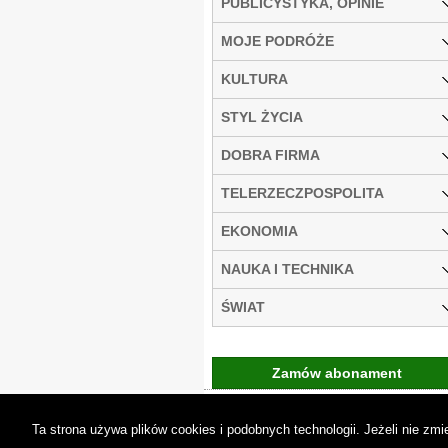
PUBLICYSTYKA, OPINIE
MOJE PODRÓŻE
KULTURA
STYL ŻYCIA
DOBRA FIRMA
TELERZECZPOSPOLITA
EKONOMIA
NAUKA I TECHNIKA
ŚWIAT
Zamów abonament
Gremi Media:
O n
Ta strona używa plików cookies i podobnych technologii. Jeżeli nie z