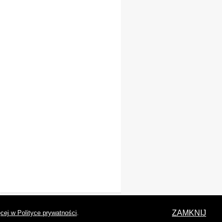
laracja dostępności
ZAMKNIJ
cej w Polityce prywatności
.