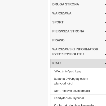
DRUGA STRONA
WARSZAWA
SPORT
PIERWSZA STRONA
PRAWO
WARSZAWSKI INFORMATOR
RZECZPOSPOLITEJ
KRAJ
"Wiedźmin" pod lupą
Badania DNA będą testem
wiarygodności
Dorn: nie było dezinformacji
Kandydaci do Trybunału
Kopiec tak, ale nie w tym miejscu