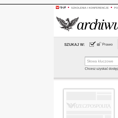
SZKOLENIA I KONFERENCJE
PO
Prawo
SZUKAJ W:
Chcesz uzyskać dostę