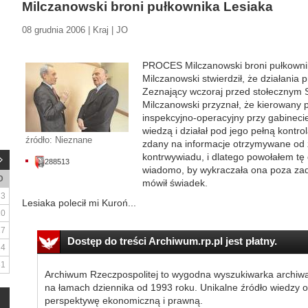
Milczanowski broni pułkownika Lesiaka
08 grudnia 2006 | Kraj | JO
PROCES Milczanowski broni pułkowni
Milczanowski stwierdził, że działania
Zeznający wczoraj przed stołeczny
Milczanowski przyznał, że kierowany p
inspekcyjno-operacyjny przy gabineci
wiedzą i działał pod jego pełną kontr
źródło: Nieznane
zdany na informacje otrzymywane od z
kontrwywiadu, i dlatego powołałem tę 
288513
wiadomo, by wykraczała ona poza za
D
mówił świadek.
3
Lesiaka polecił mi Kuroń...
10
17
Dostęp do treści Archiwum.rp.pl jest płatny.
24
31
Archiwum Rzeczpospolitej to wygodna wyszukiwarka archiw
na łamach dziennika od 1993 roku. Unikalne źródło wiedzy o
perspektywę ekonomiczną i prawną.