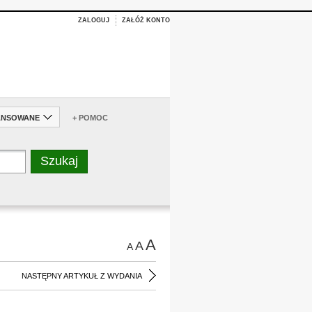
ZALOGUJ
ZAŁÓŻ KONTO
ANSOWANE
+ POMOC
A
A
A
NASTĘPNY ARTYKUŁ Z WYDANIA