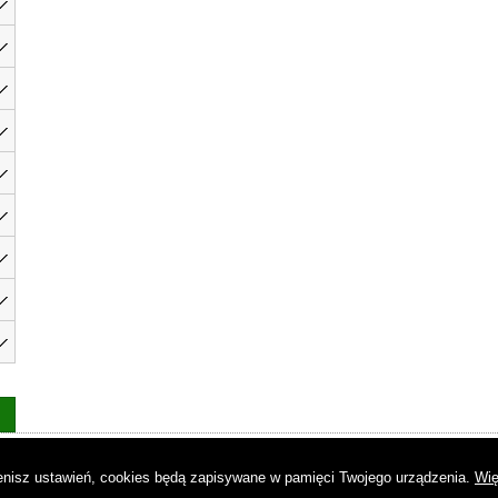
as
|
Regulamin
|
Reklama
|
Napisz do nas
|
Kontakt
|
Pliki cookies
|
Dek
mienisz ustawień, cookies będą zapisywane w pamięci Twojego urządzenia.
Wię
© Copyright by Gremi Media SA