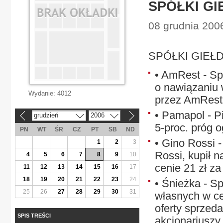
SPÓŁKI G
08 grudnia 200
SPÓŁKI GIE
• AmRest - Spó
o nawiązaniu 
Wydanie:
4012
przez AmRest 
• Pamapol - 
grudzień
2006
«
»
5-proc. próg o
PN
WT
ŚR
CZ
PT
SB
ND
• Gino Rossi -
1
2
3
Rossi, kupił na
4
5
6
7
8
9
10
cenie 21 zł za
11
12
13
14
15
16
17
18
19
20
21
22
23
24
• Śnieżka - Sp
25
26
27
28
29
30
31
własnych w ce
oferty sprzed
SPIS TREŚCI
akcjonariuszy