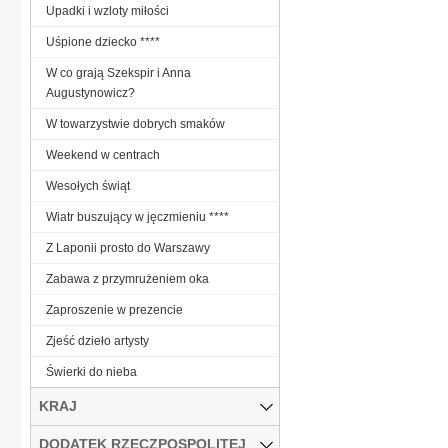
Upadki i wzloty miłości
Uśpione dziecko ****
W co grają Szekspir i Anna
Augustynowicz?
W towarzystwie dobrych smaków
Weekend w centrach
Wesołych świąt
Wiatr buszujący w jęczmieniu ****
Z Laponii prosto do Warszawy
Zabawa z przymrużeniem oka
Zaproszenie w prezencie
Zjeść dzieło artysty
Świerki do nieba
KRAJ
DODATEK RZECZPOSPOLITEJ