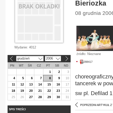
Bieriozka
08 grudnia 2006
Wydanie:
4012
źródło: Nieznane
grudzień
2006
«
»
288417
PN
WT
ŚR
CZ
PT
SB
ND
1
2
3
choreograficzny
4
5
6
7
8
9
10
tancerek w pow
11
12
13
14
15
16
17
18
19
20
21
22
23
24
sw pl. Defilad 1
25
26
27
28
29
30
31
POPRZEDNI ARTYKUŁ Z
SPIS TREŚCI