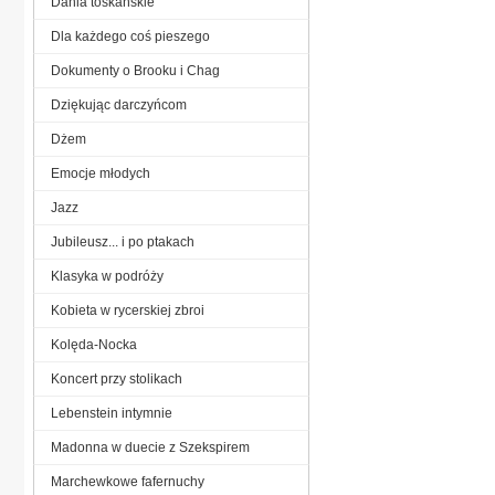
Dania toskańskie
Dla każdego coś pieszego
Dokumenty o Brooku i Chag
Dziękując darczyńcom
Dżem
Emocje młodych
Jazz
Jubileusz... i po ptakach
Klasyka w podróży
Kobieta w rycerskiej zbroi
Kolęda-Nocka
Koncert przy stolikach
Lebenstein intymnie
Madonna w duecie z Szekspirem
Marchewkowe fafernuchy