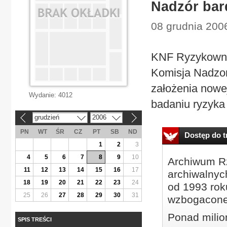
Nadzór bar
08 grudnia 200
KNF Ryzykowne 
Komisja Nadzo
założenia nowej
Wydanie:
4012
badaniu ryzyka
grudzień
2006
«
»
PN
WT
ŚR
CZ
PT
SB
ND
Dostęp do tr
1
2
3
4
5
6
7
8
9
10
Archiwum Rz
11
12
13
14
15
16
17
archiwalnyc
18
19
20
21
22
23
24
od 1993 roku
25
26
27
28
29
30
31
wzbogacone
Ponad milio
SPIS TREŚCI