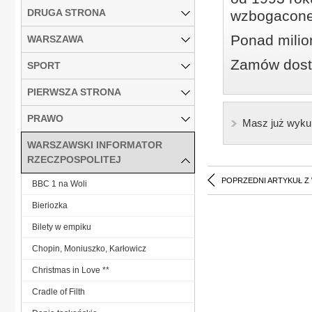
DRUGA STRONA
wzbogacone
Ponad milio
WARSZAWA
Zamów dostę
SPORT
PIERWSZA STRONA
PRAWO
Masz już wyku
WARSZAWSKI INFORMATOR
RZECZPOSPOLITEJ
POPRZEDNI ARTYKUŁ Z
BBC 1 na Woli
Bieriozka
Bilety w empiku
Chopin, Moniuszko, Karłowicz
Christmas in Love **
Cradle of Filth