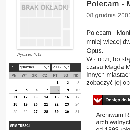
Polecam - 
08 grudnia 200
Polecam - Moni
mniej więcej dw
Opus.
Wydanie:
4012
W Łodzi, bo stą
czasu Magda Mo
grudzień
2006
«
»
innych miastac
PN
WT
ŚR
CZ
PT
SB
ND
zobaczyć jej obr
1
2
3
4
5
6
7
8
9
10
11
12
13
14
15
16
17
Dostęp do tr
18
19
20
21
22
23
24
25
26
27
28
29
30
31
Archiwum Rz
archiwalnyc
SPIS TREŚCI
od 1993 roku