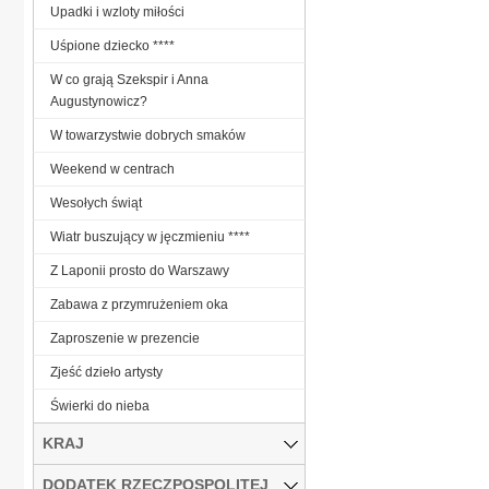
Upadki i wzloty miłości
Uśpione dziecko ****
W co grają Szekspir i Anna
Augustynowicz?
W towarzystwie dobrych smaków
Weekend w centrach
Wesołych świąt
Wiatr buszujący w jęczmieniu ****
Z Laponii prosto do Warszawy
Zabawa z przymrużeniem oka
Zaproszenie w prezencie
Zjeść dzieło artysty
Świerki do nieba
KRAJ
DODATEK RZECZPOSPOLITEJ