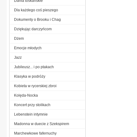
Dania toskańskie
Dla każdego coś pieszego
Dokumenty o Brooku i Chag
Dziękując darczyńcom
Dżem
Emocje młodych
Jazz
Jubileusz... i po ptakach
Klasyka w podróży
Kobieta w rycerskiej zbroi
Kolęda-Nocka
Koncert przy stolikach
Lebenstein intymnie
Madonna w duecie z Szekspirem
Marchewkowe fafernuchy