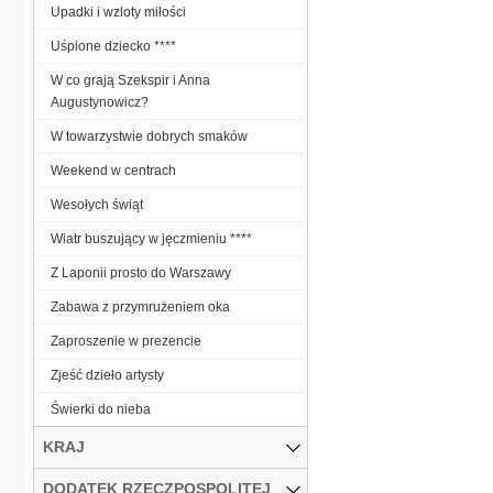
Upadki i wzloty miłości
Uśpione dziecko ****
W co grają Szekspir i Anna
Augustynowicz?
W towarzystwie dobrych smaków
Weekend w centrach
Wesołych świąt
Wiatr buszujący w jęczmieniu ****
Z Laponii prosto do Warszawy
Zabawa z przymrużeniem oka
Zaproszenie w prezencie
Zjeść dzieło artysty
Świerki do nieba
KRAJ
DODATEK RZECZPOSPOLITEJ