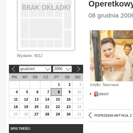
Operetkowy
08 grudnia 2006
Wydanie:
4012
grudzień
2006
«
»
PN
WT
ŚR
CZ
PT
SB
ND
1
2
3
źródło: Nieznane
4
5
6
7
8
9
10
288437
11
12
13
14
15
16
17
18
19
20
21
22
23
24
25
26
27
28
29
30
31
POPRZEDNI ARTYKUŁ Z
SPIS TREŚCI