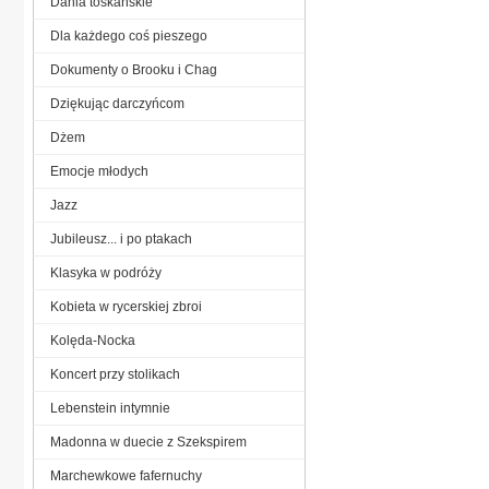
Dania toskańskie
Dla każdego coś pieszego
Dokumenty o Brooku i Chag
Dziękując darczyńcom
Dżem
Emocje młodych
Jazz
Jubileusz... i po ptakach
Klasyka w podróży
Kobieta w rycerskiej zbroi
Kolęda-Nocka
Koncert przy stolikach
Lebenstein intymnie
Madonna w duecie z Szekspirem
Marchewkowe fafernuchy