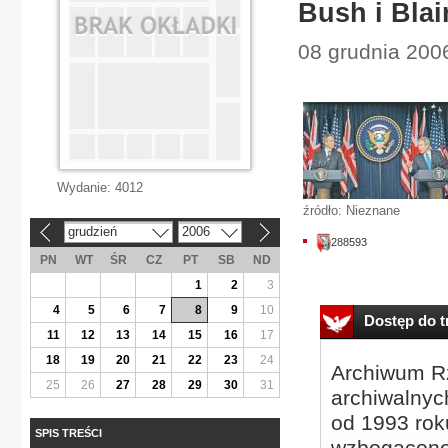
Bush i Blai
08 grudnia 2006
Wydanie:
4012
źródło: Nieznane
grudzień
2006
«
»
288593
PN
WT
ŚR
CZ
PT
SB
ND
1
2
3
4
5
6
7
8
9
10
Dostęp do tr
11
12
13
14
15
16
17
18
19
20
21
22
23
24
Archiwum Rz
25
26
27
28
29
30
31
archiwalnyc
od 1993 roku
SPIS TREŚCI
wzbogacone