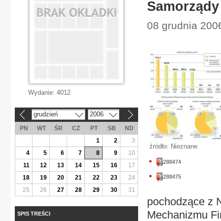
Samorządy b
08 grudnia 200
Wydanie:
4012
grudzień
2006
«
»
PN
WT
ŚR
CZ
PT
SB
ND
1
2
3
źródło: Nieznane
4
5
6
7
8
9
10
288474
11
12
13
14
15
16
17
288475
18
19
20
21
22
23
24
25
26
27
28
29
30
31
pochodzące z 
Mechanizmu Fi
SPIS TREŚCI