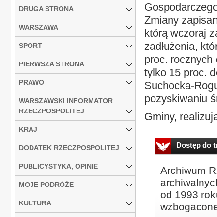
Gospodarczego
DRUGA STRONA
Zmiany zapisan
WARSZAWA
którą wczoraj z
zadłużenia, kt
SPORT
proc. rocznych
PIERWSZA STRONA
tylko 15 proc. 
PRAWO
Suchocka-Rogus
pozyskiwaniu ś
WARSZAWSKI INFORMATOR
RZECZPOSPOLITEJ
Gminy, realizują
KRAJ
Dostęp do tr
DODATEK RZECZPOSPOLITEJ
PUBLICYSTYKA, OPINIE
Archiwum Rz
archiwalnyc
MOJE PODRÓŻE
od 1993 roku
KULTURA
wzbogacone