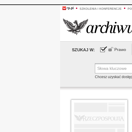
SZKOLENIA I KONFERENCJE
PO
Prawo
SZUKAJ W:
Chcesz uzyskać dostę