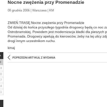
Nocne zwężenia przy Promenadzie
08 grudnia 2006 | Warszawa | KM
ZMIEŃ TRASĘ Nocne zwężenia przy Promenadzie
Od dzisiaj do końca przyszłego tygodnia drogowcy będą co noc za
Ostrobramskiej. Powodem jest modernizacja kładki dla pieszych
Promenada. Drogowcy apelują do kierowców, żeby na tej ulicy zdjęl
drogi innym uczestnikom ruchu.
kmaj
POPRZEDNI ARTYKUŁ Z WYDANIA
D
3
10
17
24
31