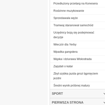
Przedłużony przetarg na Konesera
Rodzinne muzykowanie
Sprzedawała węże
Tramwaj staranował samochód
Urzędnicy boją się podejmować
decyzje
Wieczór dla Yerby
Wpadka gangstera
Wąska i dziurawa Wisłostrada
Zapytali o katar
Zbyt szybka jazda grozi tąpnięciem
jezdni
Średni wynik próbnej matury
SPORT
PIERWSZA STRONA