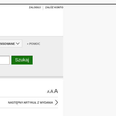
ZALOGUJ
ZAŁÓŻ KONTO
ANSOWANE
+ POMOC
A
A
A
NASTĘPNY ARTYKUŁ Z WYDANIA