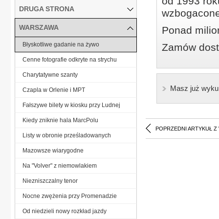
od 1993 roku
DRUGA STRONA
wzbogacone
WARSZAWA
Ponad milio
Błyskotliwe gadanie na żywo
Zamów dostę
Cenne fotografie odkryte na strychu
Charytatywne szanty
Masz już wyku
Czapla w Orlenie i MPT
Fałszywe bilety w kiosku przy Ludnej
Kiedy zniknie hala MarcPolu
POPRZEDNI ARTYKUŁ Z
Listy w obronie prześladowanych
Mazowsze wiarygodne
Na "Volver" z niemowlakiem
Niezniszczalny tenor
Nocne zwężenia przy Promenadzie
Od niedzieli nowy rozkład jazdy