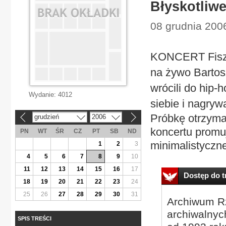
Błyskotliw
08 grudnia 200
KONCERT Fisz i
na żywo Bartos
wrócili do hip-
Wydanie:
4012
siebie i nagryw
Próbkę otrzym
grudzień
2006
«
»
koncertu promu
PN
WT
ŚR
CZ
PT
SB
ND
minimalistyczne
1
2
3
4
5
6
7
8
9
10
11
12
13
14
15
16
17
Dostęp do tr
18
19
20
21
22
23
24
25
26
27
28
29
30
31
Archiwum Rz
archiwalnyc
SPIS TREŚCI