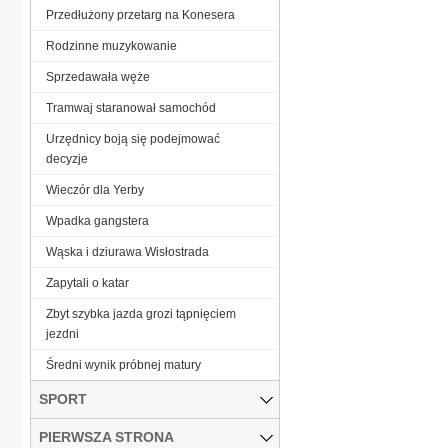
Przedłużony przetarg na Konesera
Rodzinne muzykowanie
Sprzedawała węże
Tramwaj staranował samochód
Urzędnicy boją się podejmować
decyzje
Wieczór dla Yerby
Wpadka gangstera
Wąska i dziurawa Wisłostrada
Zapytali o katar
Zbyt szybka jazda grozi tąpnięciem
jezdni
Średni wynik próbnej matury
SPORT
PIERWSZA STRONA