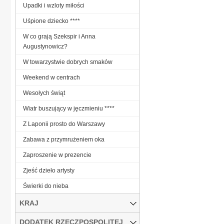
Upadki i wzloty miłości
Uśpione dziecko ****
W co grają Szekspir i Anna
Augustynowicz?
W towarzystwie dobrych smaków
Weekend w centrach
Wesołych świąt
Wiatr buszujący w jęczmieniu ****
Z Laponii prosto do Warszawy
Zabawa z przymrużeniem oka
Zaproszenie w prezencie
Zjeść dzieło artysty
Świerki do nieba
KRAJ
DODATEK RZECZPOSPOLITEJ