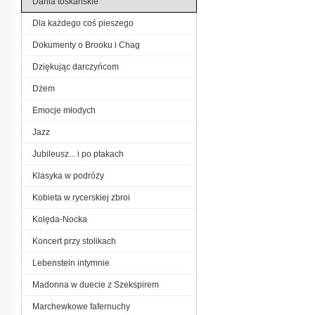
Dania toskańskie
Dla każdego coś pieszego
Dokumenty o Brooku i Chag
Dziękując darczyńcom
Dżem
Emocje młodych
Jazz
Jubileusz... i po ptakach
Klasyka w podróży
Kobieta w rycerskiej zbroi
Kolęda-Nocka
Koncert przy stolikach
Lebenstein intymnie
Madonna w duecie z Szekspirem
Marchewkowe fafernuchy