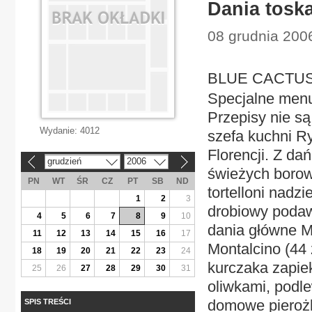
Dania tosk
08 grudnia 2006
BLUE CACTUS 
Specjalne menu
Przepisy nie są
Wydanie:
4012
szefa kuchni R
Florencji. Z d
grudzień
2006
«
»
świeżych borow
PN
WT
ŚR
CZ
PT
SB
ND
tortelloni nadz
1
2
3
drobiowy podaw
4
5
6
7
8
9
10
dania główne M
11
12
13
14
15
16
17
Montalcino (44
18
19
20
21
22
23
24
kurczaka zapie
25
26
27
28
29
30
31
oliwkami, podle
domowe pierożki
SPIS TREŚCI