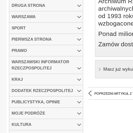
Archiwum Rz
DRUGA STRONA
archiwalnyc
od 1993 roku
WARSZAWA
wzbogacone
SPORT
Ponad milio
PIERWSZA STRONA
Zamów dostę
PRAWO
WARSZAWSKI INFORMATOR
RZECZPOSPOLITEJ
Masz już wyku
KRAJ
DODATEK RZECZPOSPOLITEJ
POPRZEDNI ARTYKUŁ Z
PUBLICYSTYKA, OPINIE
MOJE PODRÓŻE
KULTURA