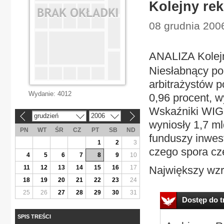
Kolejny re
08 grudnia 200
ANALIZA Kolej
Niesłabnący p
arbitrażystów 
Wydanie:
4012
0,96 procent, 
Wskaźniki WIG 
grudzień
2006
«
»
wyniosły 1,7 m
PN
WT
ŚR
CZ
PT
SB
ND
funduszy inwest
1
2
3
czego spora czę
4
5
6
7
8
9
10
11
12
13
14
15
16
17
Największy wzr
18
19
20
21
22
23
24
25
26
27
28
29
30
31
Dostęp do tr
SPIS TREŚCI