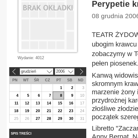
Perypetie 
08 grudnia 2006
TEATR ŻYDOWSK
ubogim krawcu 
zobaczymy w Te
Wydanie:
4012
pełen piosenek
grudzień
2006
«
»
Kanwą widowis
PN
WT
ŚR
CZ
PT
SB
ND
skromnym krawc
1
2
3
marzenie żony i
4
5
6
7
8
9
10
przydrożnej kar
11
12
13
14
15
16
17
złośliwe złodzi
18
19
20
21
22
23
24
początek szere
25
26
27
28
29
30
31
Libretto "Zacz
SPIS TREŚCI
Anny Bernat. N