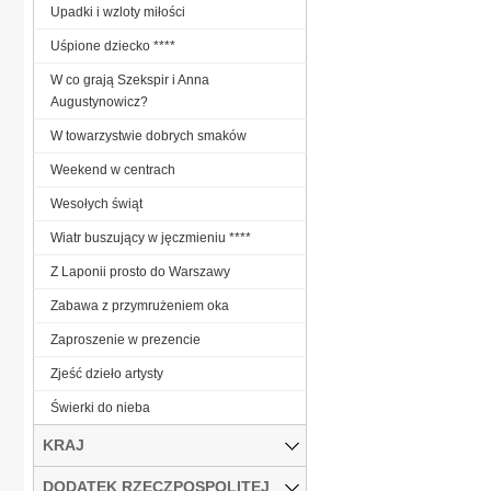
Upadki i wzloty miłości
Uśpione dziecko ****
W co grają Szekspir i Anna
Augustynowicz?
W towarzystwie dobrych smaków
Weekend w centrach
Wesołych świąt
Wiatr buszujący w jęczmieniu ****
Z Laponii prosto do Warszawy
Zabawa z przymrużeniem oka
Zaproszenie w prezencie
Zjeść dzieło artysty
Świerki do nieba
KRAJ
DODATEK RZECZPOSPOLITEJ