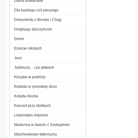
Dania toskańskie
Dla każdego coś pieszego
Dokumenty o Brooku i Chag
Dziękując darczyńcom
Dżem
Emocje młodych
Jazz
Jubileusz... i po ptakach
Klasyka w podróży
Kobieta w rycerskiej zbroi
Kolęda-Nocka
Koncert przy stolikach
Lebenstein intymnie
Madonna w duecie z Szekspirem
Marchewkowe fafernuchy