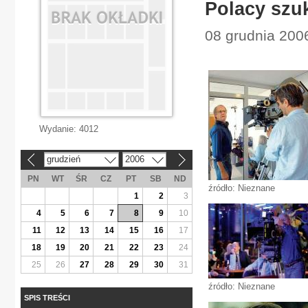
Polacy szuk
08 grudnia 2006
Wydanie:
4012
grudzień
2006
«
»
PN
WT
ŚR
CZ
PT
SB
ND
źródło: Nieznane
1
2
3
4
5
6
7
8
9
10
11
12
13
14
15
16
17
18
19
20
21
22
23
24
25
26
27
28
29
30
31
źródło: Nieznane
SPIS TREŚCI