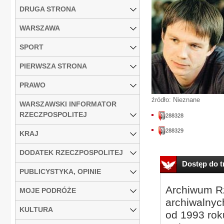
DRUGA STRONA
WARSZAWA
SPORT
PIERWSZA STRONA
PRAWO
źródło: Nieznane
WARSZAWSKI INFORMATOR
RZECZPOSPOLITEJ
288328
288329
KRAJ
DODATEK RZECZPOSPOLITEJ
Dostęp do tr
PUBLICYSTYKA, OPINIE
Archiwum Rz
MOJE PODRÓŻE
archiwalnyc
KULTURA
od 1993 roku