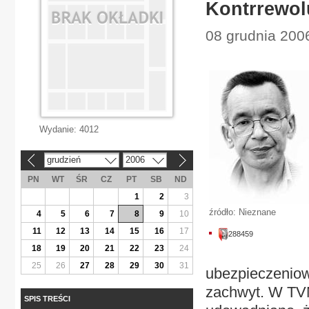
Kontrrewol
08 grudnia 200
Wydanie:
4012
grudzień
2006
«
»
PN
WT
ŚR
CZ
PT
SB
ND
1
2
3
źródło: Nieznane
4
5
6
7
8
9
10
11
12
13
14
15
16
17
288459
18
19
20
21
22
23
24
25
26
27
28
29
30
31
ubezpieczeniow
zachwyt. W TVN
SPIS TREŚCI