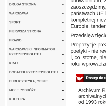
udowadniano, ż
DRUGA STRONA
zaoszczędzimy,
państwach UE it
WARSZAWA
kompletnej niew
SPORT
Europie, tenden
PIERWSZA STRONA
Przedsięwzięci
PRAWO
Propozycje pre
WARSZAWSKI INFORMATOR
poetyki - nie r
RZECZPOSPOLITEJ
i, co istotne, 
roku wprowadził 
KRAJ
DODATEK RZECZPOSPOLITEJ
Dostęp do tr
PUBLICYSTYKA, OPINIE
Archiwum Rz
MOJE PODRÓŻE
archiwalnyc
KULTURA
od 1993 roku