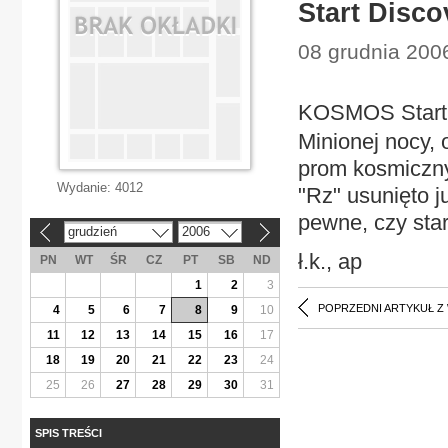
Start Disco
08 grudnia 2006
KOSMOS Start 
Minionej nocy, 
prom kosmiczny
Wydanie:
4012
"Rz" usunięto j
pewne, czy star
grudzień
2006
«
»
ł.k., ap
PN
WT
ŚR
CZ
PT
SB
ND
1
2
3
POPRZEDNI ARTYKUŁ Z
4
5
6
7
8
9
10
11
12
13
14
15
16
17
18
19
20
21
22
23
24
25
26
27
28
29
30
31
SPIS TREŚCI