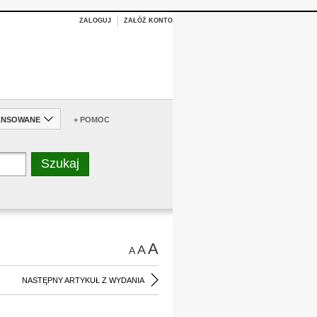
ZALOGUJ
ZAŁÓŻ KONTO
ANSOWANE
+ POMOC
A
A
A
NASTĘPNY ARTYKUŁ Z WYDANIA