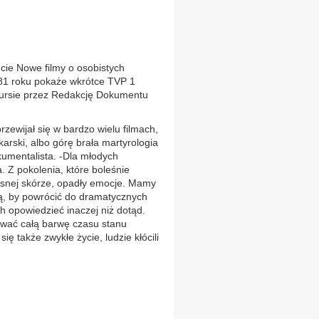
e Nowe filmy o osobistych
81 roku pokaże wkrótce TVP 1
kursie przez Redakcję Dokumentu
zewijał się w bardzo wielu filmach,
karski, albo górę brała martyrologia
okumentalista. -Dla młodych
a. Z pokolenia, które boleśnie
snej skórze, opadły emocje. Mamy
ą, by powrócić do dramatycznych
h opowiedzieć inaczej niż dotąd.
wać całą barwę czasu stanu
ię także zwykłe życie, ludzie kłócili