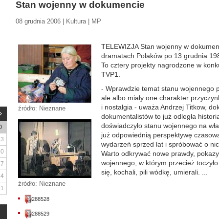
Stan wojenny w dokumencie
08 grudnia 2006 | Kultura | MP
TELEWIZJA Stan wojenny w dokumenci
dramatach Polaków po 13 grudnia 19
To cztery projekty nagrodzone w kon
TVP1.
- Wprawdzie temat stanu wojennego pr
ale albo miały one charakter przyczyn
i nostalgia - uważa Andrzej Titkow, d
źródło: Nieznane
dokumentalistów to już odległa histori
doświadczyło stanu wojennego na wła
D
już odpowiednią perspektywę czasow
3
wydarzeń sprzed lat i spróbować o nic
10
Warto odkrywać nowe prawdy, pokazy
wojennego, w którym przecież toczyło s
17
się, kochali, pili wódkę, umierali. ...
24
źródło: Nieznane
31
288528
288529