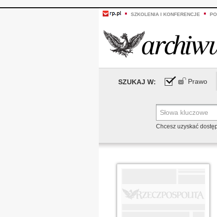
SZKOLENIA I KONFERENCJE
PO
Prawo
SZUKAJ W:
Chcesz uzyskać dostę