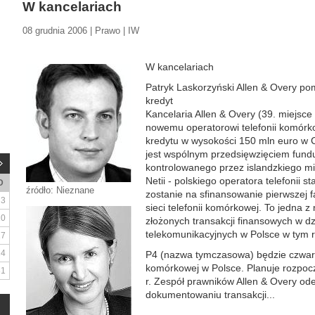
W kancelariach
08 grudnia 2006 | Prawo | IW
W kancelariach
Patryk Laskorzyński Allen & Overy p
kredyt
Kancelaria Allen & Overy (39. miejsce
nowemu operatorowi telefonii komórko
kredytu w wysokości 150 mln euro w 
jest wspólnym przedsięwzięciem fund
kontrolowanego przez islandzkiego mi
Netii - polskiego operatora telefonii 
D
źródło: Nieznane
zostanie na sfinansowanie pierwszej f
3
sieci telefonii komórkowej. To jedna z 
10
złożonych transakcji finansowych w dzi
telekomunikacyjnych w Polsce w tym 
17
24
P4 (nazwa tymczasowa) będzie czwart
komórkowej w Polsce. Planuje rozpocz
31
r. Zespół prawników Allen & Overy od
dokumentowaniu transakcji...