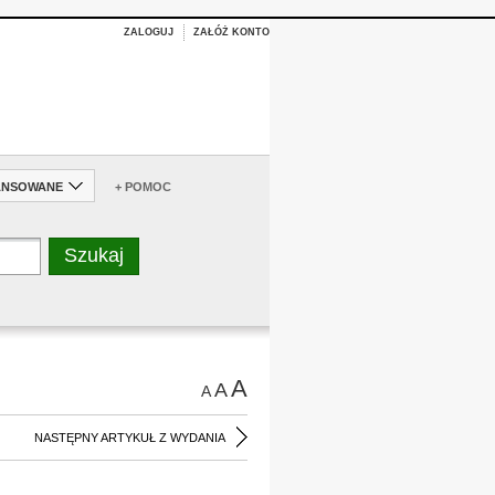
ZALOGUJ
ZAŁÓŻ KONTO
ANSOWANE
+ POMOC
A
A
A
NASTĘPNY ARTYKUŁ Z WYDANIA