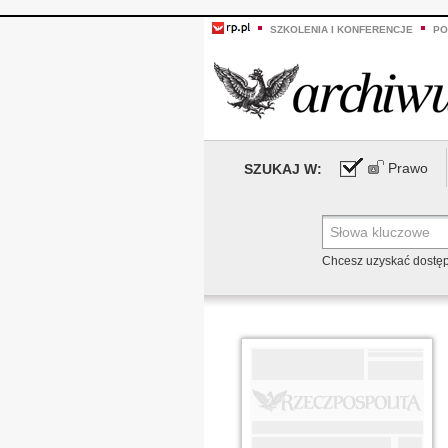
SZKOLENIA I KONFERENCJE
PO
Prawo
SZUKAJ W:
Chcesz uzyskać dostę