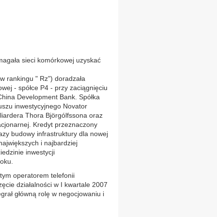
omagała sieci komórkowej uzyskać
 w rankingu " Rz") doradzała
wej - spółce P4 - przy zaciągnięciu
China Development Bank. Spółka
uszu inwestycyjnego Novator
liardera Thora Björgólfssona oraz
stacjonarnej. Kredyt przeznaczony
azy budowy infrastruktury dla nowej
największych i najbardziej
edzinie inwestycji
roku.
ym operatorem telefonii
ęcie działalności w I kwartale 2007
egrał główną rolę w negocjowaniu i