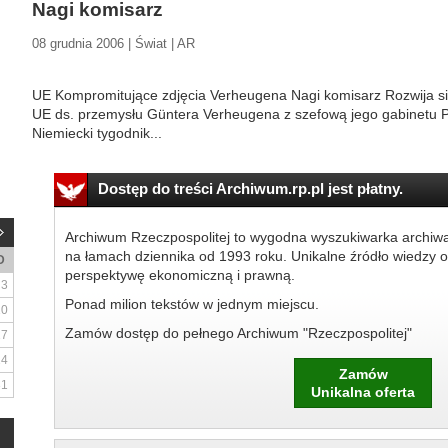
Nagi komisarz
08 grudnia 2006 | Świat | AR
UE Kompromitujące zdjęcia Verheugena Nagi komisarz Rozwija si
UE ds. przemysłu Güntera Verheugena z szefową jego gabinetu Pe
Niemiecki tygodnik...
Dostęp do treści Archiwum.rp.pl jest płatny.
Archiwum Rzeczpospolitej to wygodna wyszukiwarka archiw
na łamach dziennika od 1993 roku. Unikalne źródło wiedzy o
D
perspektywę ekonomiczną i prawną.
3
Ponad milion tekstów w jednym miejscu.
10
Zamów dostęp do pełnego Archiwum "Rzeczpospolitej"
17
24
Zamów
31
Unikalna oferta