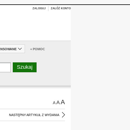
ZALOGUJ
ZAŁÓŻ KONTO
ANSOWANE
+ POMOC
A
A
A
NASTĘPNY ARTYKUŁ Z WYDANIA