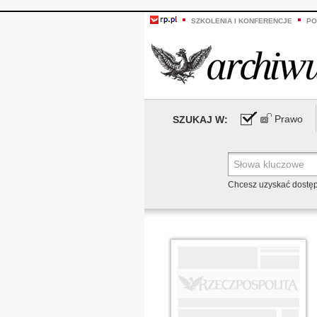
SZKOLENIA I KONFERENCJE
PO
Prawo
SZUKAJ W:
Chcesz uzyskać dostę