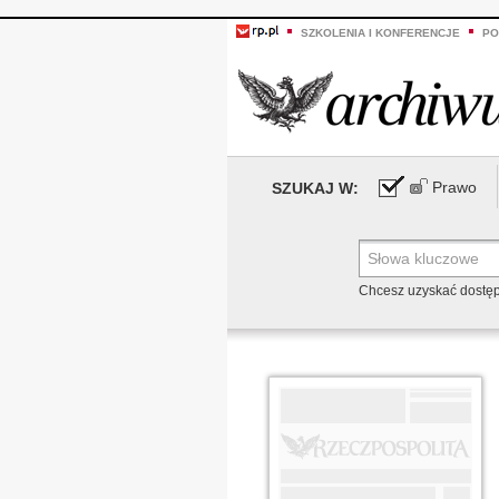
SZKOLENIA I KONFERENCJE
PO
Prawo
SZUKAJ W:
Chcesz uzyskać dostę