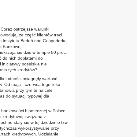
 Coraz ostrzejsze warunki
owodują, że część klientów traci
es Instytutu Badań nad Gospodarką
ii Bankowej
ększają się dziś w tempie 50 proc.
ć do nich dopłatami do
 inicjatywy poselskie nie
ania tych kredytów?
dla ludności osiągnęły wartość
tw. Od maja - czerwca tego roku
tanowią przy tym te na cele
as do sytuacji typowej dla
" bankowości hipotecznej w Polsce.
ci kredytowej związana z
hne stały się w tej dziedzinie tzw.
otychczas wykorzystywane przy
artach kredytowych. Udzielanie