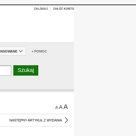
ZALOGUJ
ZAŁÓŻ KONTO
ANSOWANE
+ POMOC
A
A
A
NASTĘPNY ARTYKUŁ Z WYDANIA