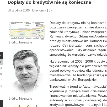
Dopłaty do kredytów nie są konieczne
08 grudnia 2006 | Ekonomia | LP
Dopłaty do kredytów nie są konieczne
pożyczania pieniędzy na mieszkania p
zdolność kredytową - pisze wiceprez
Rynkową, dyrektor Gdańskiej Akadem
Kredyty mieszkaniowe dla ludności zwi
źródło: Nieznane
rocznie. Czy jest zatem sens zachęca
oprocentowania? Czy działania rządu i
spowodują, że wzrośnie ryzyko udziel
Na przełomie lat 2005 i 2006 kredyty 
D
większą niż kredyty dla przedsiębiors
3
ponad połowę kredytów dla ludności s
10
mieszkaniowe. Te tendencje zbliżają n
bankowości w Unii Europejskiej.
17
24
Trzeci ważny trend to "automatyzacja
Wymusiła ją rosnąca skala działalnoś
31
finansowaniem mieszkalnictwa. Powszec
źródło: Nieznane
automaty scoringowe (oceniające), d
kredytach gotówkowych, ratalnych i k