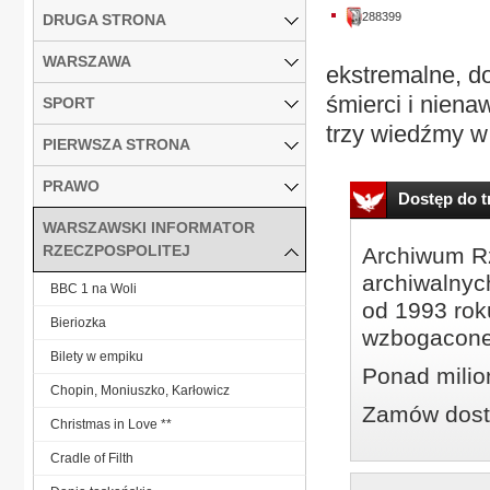
288399
DRUGA STRONA
WARSZAWA
ekstremalne, do
śmierci i niena
SPORT
trzy wiedźmy w 
PIERWSZA STRONA
PRAWO
Dostęp do tr
WARSZAWSKI INFORMATOR
RZECZPOSPOLITEJ
Archiwum Rz
archiwalnyc
BBC 1 na Woli
od 1993 roku
Bieriozka
wzbogacone
Bilety w empiku
Ponad milio
Chopin, Moniuszko, Karłowicz
Zamów dostę
Christmas in Love **
Cradle of Filth