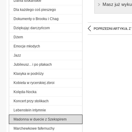
Dania toskańskie
Masz już wyku
Dla każdego coś pieszego
Dokumenty o Brooku i Chag
Dziękując darczyńcom
POPRZEDNI ARTYKUŁ Z
Dżem
Emocje młodych
Jazz
Jubileusz... i po ptakach
Klasyka w podróży
Kobieta w rycerskiej zbroi
Kolęda-Nocka
Koncert przy stolikach
Lebenstein intymnie
Madonna w duecie z Szekspirem
Marchewkowe fafernuchy