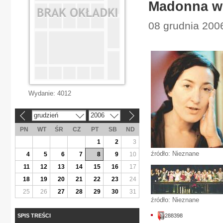
Madonna w 
08 grudnia 2006
Wydanie:
4012
grudzień
2006
«
»
PN
WT
ŚR
CZ
PT
SB
ND
1
2
3
źródło: Nieznane
4
5
6
7
8
9
10
11
12
13
14
15
16
17
18
19
20
21
22
23
24
25
26
27
28
29
30
31
źródło: Nieznane
SPIS TREŚCI
288398