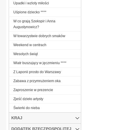
Upadki i wzloty miłości
Uśpione dziecko ****
W co grają Szekspir i Anna
Augustynowicz?
W towarzystwie dobrych smaków
Weekend w centrach
Wesołych świąt
Wiatr buszujący w jęczmieniu ****
Z Laponii prosto do Warszawy
Zabawa z przymrużeniem oka
Zaproszenie w prezencie
Zjeść dzieło artysty
Świerki do nieba
KRAJ
DODATEK RZECZPOSPOLITEJ