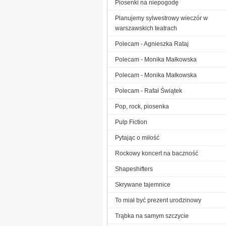
Piosenki na niepogodę
Planujemy sylwestrowy wieczór w
warszawskich teatrach
Polecam - Agnieszka Rataj
Polecam - Monika Małkowska
Polecam - Monika Małkowska
Polecam - Rafał Świątek
Pop, rock, piosenka
Pulp Fiction
Pytając o miłość
Rockowy koncert na baczność
Shapeshifters
Skrywane tajemnice
To miał być prezent urodzinowy
Trąbka na samym szczycie