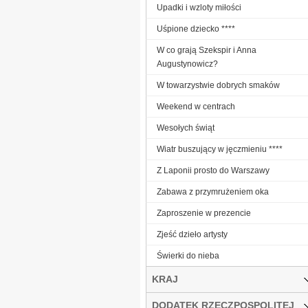
Upadki i wzloty miłości
Uśpione dziecko ****
W co grają Szekspir i Anna
Augustynowicz?
W towarzystwie dobrych smaków
Weekend w centrach
Wesołych świąt
Wiatr buszujący w jęczmieniu ****
Z Laponii prosto do Warszawy
Zabawa z przymrużeniem oka
Zaproszenie w prezencie
Zjeść dzieło artysty
Świerki do nieba
KRAJ
DODATEK RZECZPOSPOLITEJ