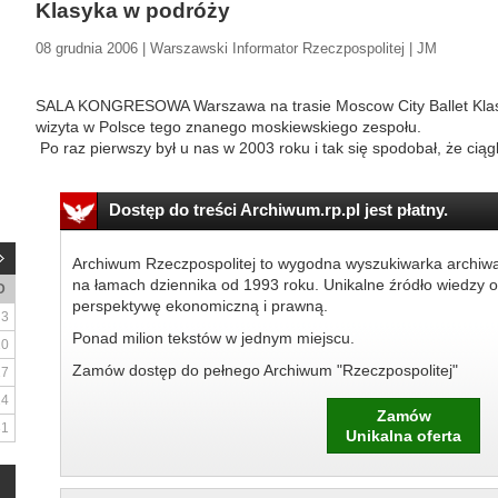
Klasyka w podróży
08 grudnia 2006 | Warszawski Informator Rzeczpospolitej | JM
SALA KONGRESOWA Warszawa na trasie Moscow City Ballet Klasy
wizyta w Polsce tego znanego moskiewskiego zespołu.
Po raz pierwszy był u nas w 2003 roku i tak się spodobał, że ciąg
Dostęp do treści Archiwum.rp.pl jest płatny.
Archiwum Rzeczpospolitej to wygodna wyszukiwarka archiw
na łamach dziennika od 1993 roku. Unikalne źródło wiedzy o
D
perspektywę ekonomiczną i prawną.
3
Ponad milion tekstów w jednym miejscu.
10
Zamów dostęp do pełnego Archiwum "Rzeczpospolitej"
17
24
Zamów
31
Unikalna oferta