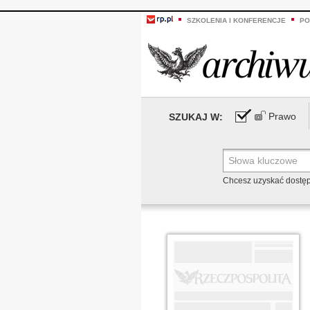
SZKOLENIA I KONFERENCJE
PO
Prawo
SZUKAJ W:
Chcesz uzyskać dostę