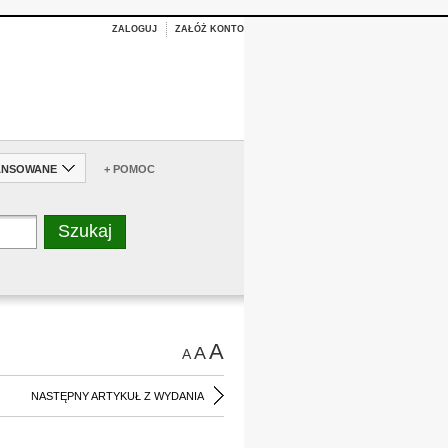
ZALOGUJ
ZAŁÓŻ KONTO
ANSOWANE
+ POMOC
A
A
A
NASTĘPNY ARTYKUŁ Z WYDANIA