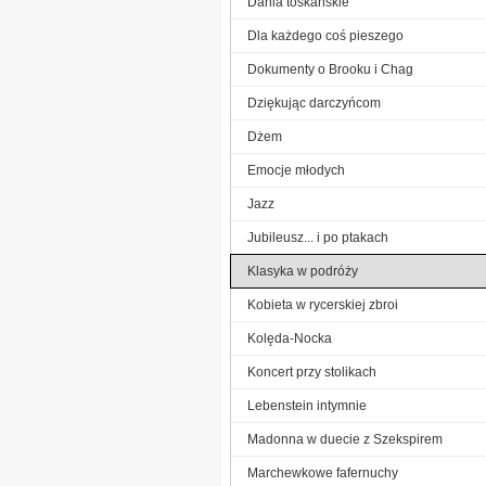
Dania toskańskie
Dla każdego coś pieszego
Dokumenty o Brooku i Chag
Dziękując darczyńcom
Dżem
Emocje młodych
Jazz
Jubileusz... i po ptakach
Klasyka w podróży
Kobieta w rycerskiej zbroi
Kolęda-Nocka
Koncert przy stolikach
Lebenstein intymnie
Madonna w duecie z Szekspirem
Marchewkowe fafernuchy