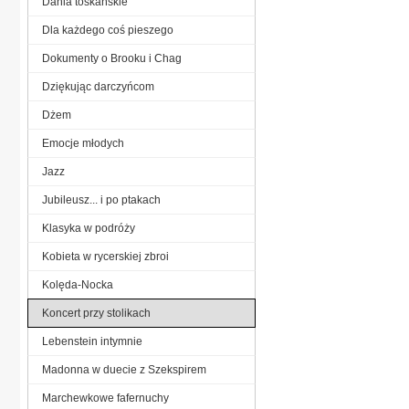
Dania toskańskie
Dla każdego coś pieszego
Dokumenty o Brooku i Chag
Dziękując darczyńcom
Dżem
Emocje młodych
Jazz
Jubileusz... i po ptakach
Klasyka w podróży
Kobieta w rycerskiej zbroi
Kolęda-Nocka
Koncert przy stolikach
Lebenstein intymnie
Madonna w duecie z Szekspirem
Marchewkowe fafernuchy