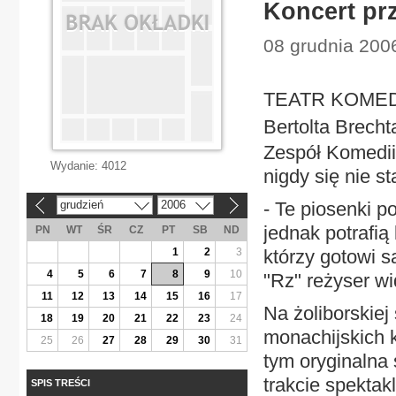
Koncert prz
08 grudnia 2006
TEATR KOMEDIA 
Bertolta Brecht
Zespół Komedii
Wydanie:
4012
nigdy się nie st
grudzień
2006
- Te piosenki p
«
»
jednak potrafią
PN
WT
ŚR
CZ
PT
SB
ND
1
2
3
którzy gotowi 
4
5
6
7
8
9
10
"Rz" reżyser w
11
12
13
14
15
16
17
Na żoliborskiej
18
19
20
21
22
23
24
monachijskich 
25
26
27
28
29
30
31
tym oryginalna 
trakcie spektak
SPIS TREŚCI