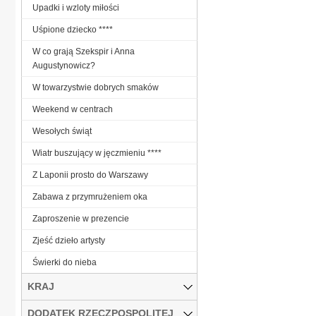
Upadki i wzloty miłości
Uśpione dziecko ****
W co grają Szekspir i Anna
Augustynowicz?
W towarzystwie dobrych smaków
Weekend w centrach
Wesołych świąt
Wiatr buszujący w jęczmieniu ****
Z Laponii prosto do Warszawy
Zabawa z przymrużeniem oka
Zaproszenie w prezencie
Zjeść dzieło artysty
Świerki do nieba
KRAJ
DODATEK RZECZPOSPOLITEJ