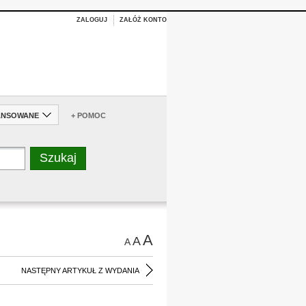
ZALOGUJ
ZAŁÓŻ KONTO
ANSOWANE
+ POMOC
A
A
A
NASTĘPNY ARTYKUŁ Z WYDANIA