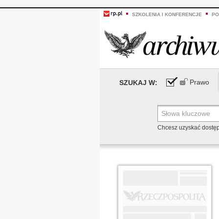
SZKOLENIA I KONFERENCJE
PO
Prawo
SZUKAJ W:
Chcesz uzyskać dostę