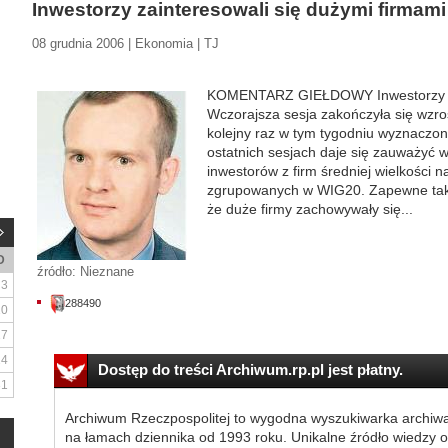
Inwestorzy zainteresowali się dużymi firmami
08 grudnia 2006 | Ekonomia | TJ
KOMENTARZ GIEŁDOWY Inwestorzy zai
Wczorajsza sesja zakończyła się wzr
kolejny raz w tym tygodniu wyznaczo
ostatnich sesjach daje się zauważyć 
inwestorów z firm średniej wielkości n
zgrupowanych w WIG20. Zapewne taki 
że duże firmy zachowywały się...
D
źródło: Nieznane
3
288490
10
17
24
Dostęp do treści Archiwum.rp.pl jest płatny.
31
Archiwum Rzeczpospolitej to wygodna wyszukiwarka archiw
na łamach dziennika od 1993 roku. Unikalne źródło wiedzy o