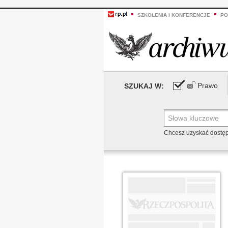
SZKOLENIA I KONFERENCJE
PO
Prawo
SZUKAJ W:
Chcesz uzyskać dostę