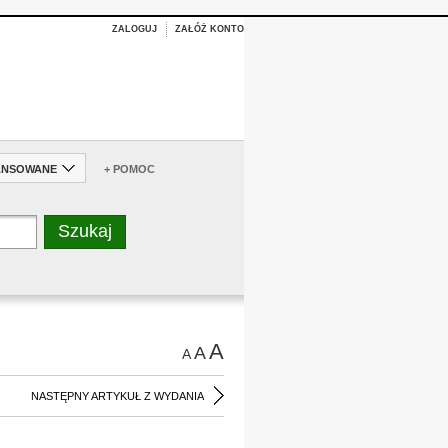
ZALOGUJ
ZAŁÓŻ KONTO
ANSOWANE
+ POMOC
A
A
A
NASTĘPNY ARTYKUŁ Z WYDANIA