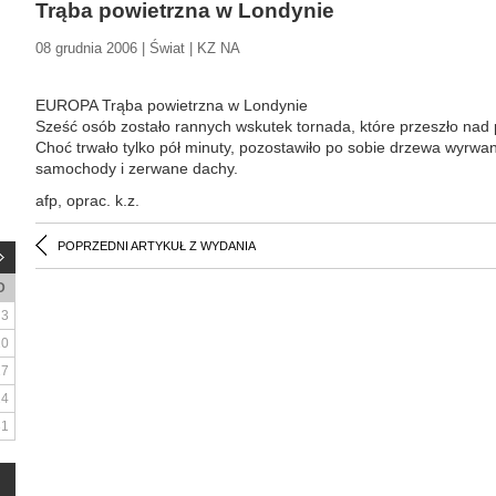
Trąba powietrzna w Londynie
08 grudnia 2006 | Świat | KZ NA
EUROPA Trąba powietrzna w Londynie
Sześć osób zostało rannych wskutek tornada, które przeszło n
Choć trwało tylko pół minuty, pozostawiło po sobie drzewa wyrwa
samochody i zerwane dachy.
afp, oprac. k.z.
POPRZEDNI ARTYKUŁ Z WYDANIA
D
3
10
17
24
31