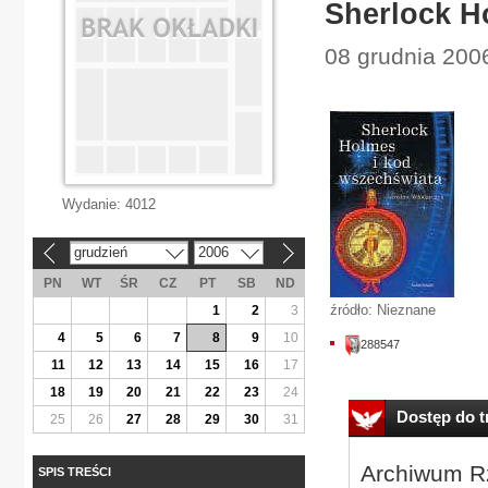
Sherlock H
08 grudnia 2006
Wydanie:
4012
grudzień
2006
«
»
PN
WT
ŚR
CZ
PT
SB
ND
źródło: Nieznane
1
2
3
4
5
6
7
8
9
10
288547
11
12
13
14
15
16
17
18
19
20
21
22
23
24
Dostęp do tr
25
26
27
28
29
30
31
Archiwum Rz
SPIS TREŚCI