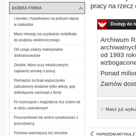
pracy na rzecz 
DOBRA FIRMA
I monter, i handlowiec na jednym etacie
Dostęp do tr
w zakładzie
Masz miesiąc na uzyskanie certyfikatu
Archiwum Rz
do podpisu elektronicznego
archiwalnyc
Od czego zależy maksymalne
od 1993 roku
dofinansowanie
wzbogacone
Osobie, która uczy młodocianych,
zapewnij umowę o pracę
Ponad milio
Pieniądze za brak wypoczynku
Zamów dostę
zatrudniony dostanie tylko wtedy, gdy
definitywnie odchodzi z firmy
Po licencjacie i magisterce licz osiem lat
w stażu zawodowym
Masz już wyku
Pracownikowi nie wolno rywalizować z
pracodawcą
Przerwa ważniejsza niż choroba
POPRZEDNI ARTYKUŁ Z