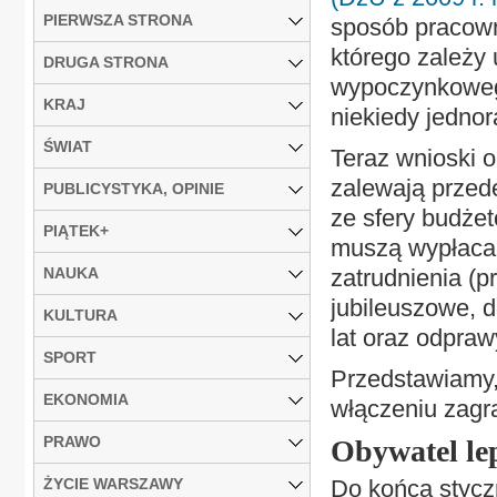
PIERWSZA STRONA
sposób pracown
którego zależy
DRUGA STRONA
wypoczynkowego
KRAJ
niekiedy jedno
ŚWIAT
Teraz wnioski 
zalewają przed
PUBLICYSTYKA, OPINIE
ze sfery budżet
PIĄTEK+
muszą wypłaca
NAUKA
zatrudnienia (
jubileuszowe, d
KULTURA
lat oraz odpraw
SPORT
Przedstawiamy,
EKONOMIA
włączeniu zagr
PRAWO
Obywatel lep
ŻYCIE WARSZAWY
Do końca styczn