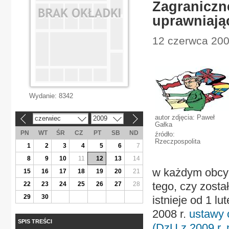
Zagraniczn
uprawniają
12 czerwca 2009
Wydanie:
8342
autor zdjęcia: Paweł
czerwiec
2009
«
»
Gałka
PN
WT
ŚR
CZ
PT
SB
ND
źródło:
Rzeczpospolita
1
2
3
4
5
6
7
8
9
10
11
12
13
14
w każdym obcym
15
16
17
18
19
20
21
tego, czy zost
22
23
24
25
26
27
28
29
30
istnieje od 1 l
2008 r.
ustawy o
SPIS TREŚCI
(DzU z 2009 r. 