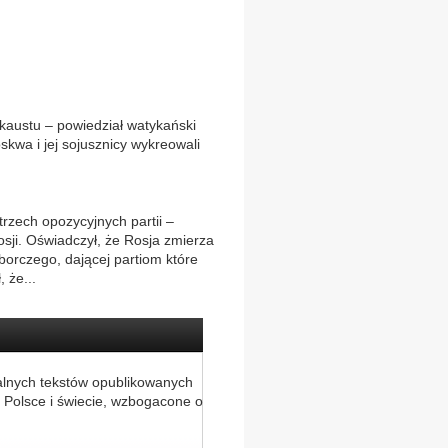
okaustu – powiedział watykański
oskwa i jej sojusznicy wykreowali
trzech opozycyjnych partii –
sji. Oświadczył, że Rosja zmierza
yborczego, dającej partiom które
 że...
alnych tekstów opublikowanych
 Polsce i świecie, wzbogacone o