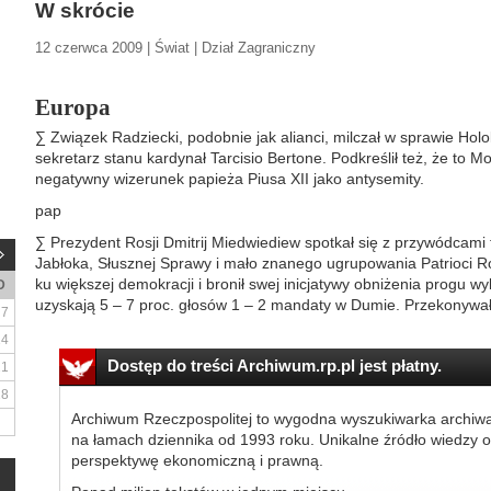
W skrócie
12 czerwca 2009 | Świat | Dział Zagraniczny
Europa
∑ Związek Radziecki, podobnie jak alianci, milczał w sprawie Hol
sekretarz stanu kardynał Tarcisio Bertone. Podkreślił też, że to M
negatywny wizerunek papieża Piusa XII jako antysemity.
pap
∑ Prezydent Rosji Dmitrij Miedwiediew spotkał się z przywódcami 
Jabłoka, Słusznej Sprawy i mało znanego ugrupowania Patrioci Ro
ku większej demokracji i bronił swej inicjatywy obniżenia progu w
D
uzyskają 5 – 7 proc. głosów 1 – 2 mandaty w Dumie. Przekonywał,
7
14
Dostęp do treści Archiwum.rp.pl jest płatny.
21
28
Archiwum Rzeczpospolitej to wygodna wyszukiwarka archiw
na łamach dziennika od 1993 roku. Unikalne źródło wiedzy o
perspektywę ekonomiczną i prawną.