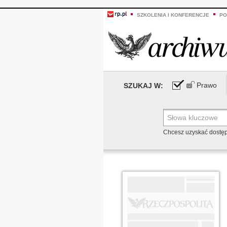
SZKOLENIA I KONFERENCJE
PO
Prawo
SZUKAJ W:
Chcesz uzyskać dostę