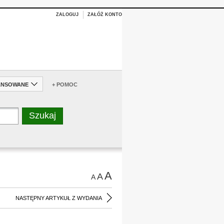
ZALOGUJ
ZAŁÓŻ KONTO
ANSOWANE
+ POMOC
A
A
A
NASTĘPNY ARTYKUŁ Z WYDANIA