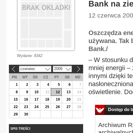
Bank na zi
12 czerwca 200
Oszczędza ene
używana. Tak 
Bank./
Wydanie:
8342
– W stosunku d
mniej energii 
czerwiec
2009
«
»
innymi dzięki t
PN
WT
ŚR
CZ
PT
SB
ND
nasłoneczniona
1
2
3
4
5
6
7
oświetlenie. D
8
9
10
11
12
13
14
15
16
17
18
19
20
21
22
23
24
25
26
27
28
Dostęp do tr
29
30
Archiwum Rz
SPIS TREŚCI
archiwalnyc