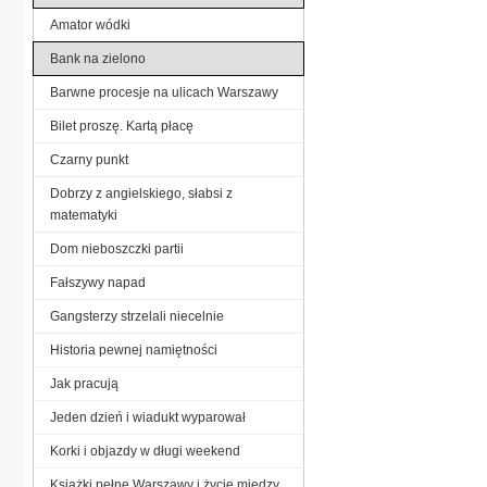
Amator wódki
Bank na zielono
Barwne procesje na ulicach Warszawy
Bilet proszę. Kartą płacę
Czarny punkt
Dobrzy z angielskiego, słabsi z
matematyki
Dom nieboszczki partii
Fałszywy napad
Gangsterzy strzelali niecelnie
Historia pewnej namiętności
Jak pracują
Jeden dzień i wiadukt wyparował
Korki i objazdy w długi weekend
Książki pełne Warszawy i życie między