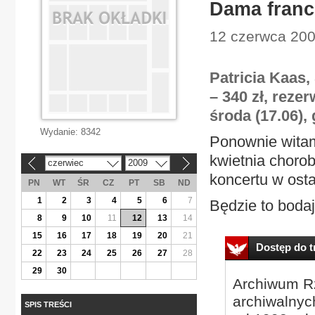
Dama franc
12 czerwca 200
Patricia Kaas,
– 340 zł, reze
środa (17.06), 
Wydanie:
8342
Ponownie witam
kwietnia choro
czerwiec
2009
«
»
koncertu w ostat
PN
WT
ŚR
CZ
PT
SB
ND
1
2
3
4
5
6
7
Będzie to bodajż
8
9
10
11
12
13
14
15
16
17
18
19
20
21
Dostęp do tr
22
23
24
25
26
27
28
29
30
Archiwum Rz
archiwalnyc
SPIS TREŚCI