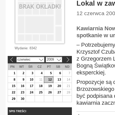
Lokal w za
12 czerwca 200
Kawiarnia Now
spotkanie w ur
– Potrzebujemy
Wydanie:
8342
Krzysztof Czuba
z Grzegorzem L
czerwiec
2009
«
»
Bogną Świątkow
PN
WT
ŚR
CZ
PT
SB
ND
eksperckiej.
1
2
3
4
5
6
7
8
9
10
11
12
13
14
Propozycje są 
15
16
17
18
19
20
21
Brzozowskiego 
22
23
24
25
26
27
28
być podpisana 
29
30
kawiarnia zaczn
SPIS TREŚCI