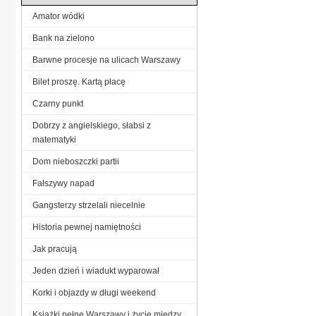
Amator wódki
Bank na zielono
Barwne procesje na ulicach Warszawy
Bilet proszę. Kartą płacę
Czarny punkt
Dobrzy z angielskiego, słabsi z
matematyki
Dom nieboszczki partii
Fałszywy napad
Gangsterzy strzelali niecelnie
Historia pewnej namiętności
Jak pracują
Jeden dzień i wiadukt wyparował
Korki i objazdy w długi weekend
Książki pełne Warszawy i życie między