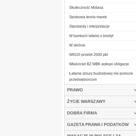
Skuteczność Midasa
Spiskowa teoria marek
Standardy i interpretacje
W bankach łatwiej o kredyt
W skrócie
WIG20 przebił 2000 pkt
Właściciel BZ WBK wykupi obligacje
Łatanie dziury budżetowej nie pomoże
przedsiębiorcom
PRAWO
ŻYCIE WARSZAWY
DOBRA FIRMA
GAZETA PRAWA I PODATKÓW
WAKACJE W POLSCE I ZA