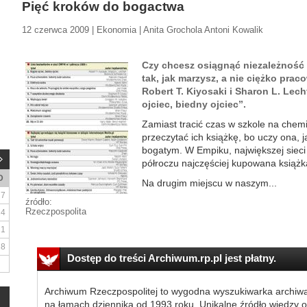
Pięć kroków do bogactwa
12 czerwca 2009 | Ekonomia | Anita Grochola Antoni Kowalik
Czy chcesz osiągnąć niezależność 
tak, jak marzysz, a nie ciężko prac
Robert T. Kiyosaki i Sharon L. Lech
ojciec, biedny ojciec”.
Zamiast tracić czas w szkole na chem
przeczytać ich książkę, bo uczy ona, j
bogatym. W Empiku, największej sieci 
półroczu najczęściej kupowana książ
D
Na drugim miejscu w naszym...
7
źródło:
Rzeczpospolita
14
21
28
Dostęp do treści Archiwum.rp.pl jest płatny.
Archiwum Rzeczpospolitej to wygodna wyszukiwarka archiw
na łamach dziennika od 1993 roku. Unikalne źródło wiedzy o