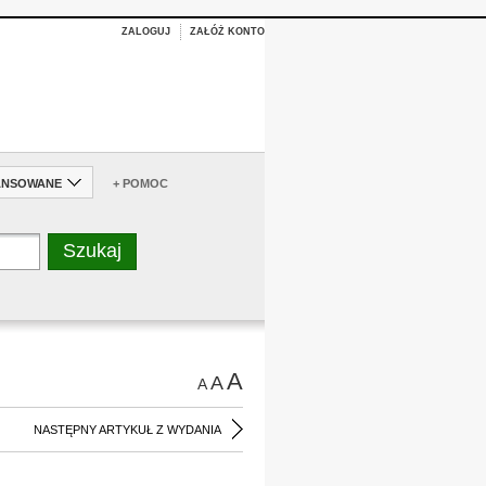
ZALOGUJ
ZAŁÓŻ KONTO
ANSOWANE
+ POMOC
A
A
A
NASTĘPNY ARTYKUŁ Z WYDANIA