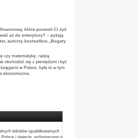
finansową, która pozwoli Ci żyć
ować aż do emerytury? – pytają
ter, autorzy bestsellera „Bogaty
ię czy matematykę, radzą
ak obchodzić się z pieniędzmi i być
księgarni w Polsce, była to w tym
ka ekonomiczna.
alnych tekstów opublikowanych
 Polsce i świecie, wzbogacone o