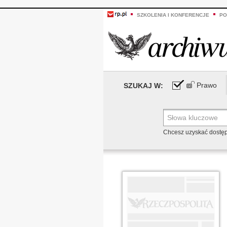
SZKOLENIA I KONFERENCJE
PO
Prawo
SZUKAJ W:
Chcesz uzyskać dostę