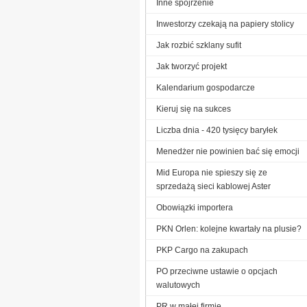
Inne spojrzenie
Inwestorzy czekają na papiery stolicy
Jak rozbić szklany sufit
Jak tworzyć projekt
Kalendarium gospodarcze
Kieruj się na sukces
Liczba dnia - 420 tysięcy baryłek
Menedżer nie powinien bać się emocji
Mid Europa nie spieszy się ze
sprzedażą sieci kablowej Aster
Obowiązki importera
PKN Orlen: kolejne kwartały na plusie?
PKP Cargo na zakupach
PO przeciwne ustawie o opcjach
walutowych
PR w małej firmie