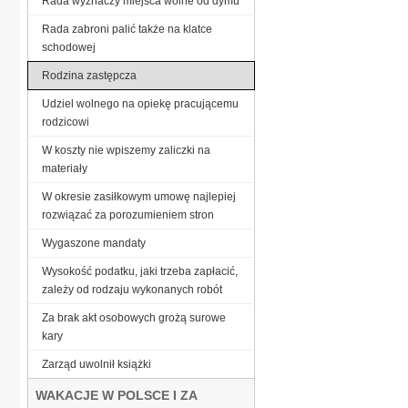
Rada wyznaczy miejsca wolne od dymu
Rada zabroni palić także na klatce
schodowej
Rodzina zastępcza
Udziel wolnego na opiekę pracującemu
rodzicowi
W koszty nie wpiszemy zaliczki na
materiały
W okresie zasiłkowym umowę najlepiej
rozwiązać za porozumieniem stron
Wygaszone mandaty
Wysokość podatku, jaki trzeba zapłacić,
zależy od rodzaju wykonanych robót
Za brak akt osobowych grożą surowe
kary
Zarząd uwolnił książki
WAKACJE W POLSCE I ZA