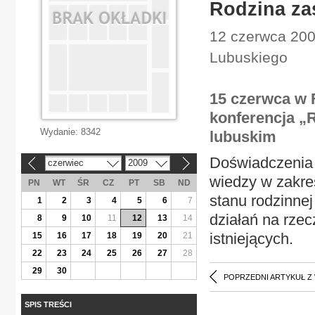
Rodzina za
12 czerwca 200
Lubuskiego
15 czerwca w F
konferencja „
Wydanie:
8342
lubuskim
Doświadczenia 
czerwiec
2009
«
»
wiedzy w zakres
PN
WT
ŚR
CZ
PT
SB
ND
stanu rodzinne
1
2
3
4
5
6
7
działań na rze
8
9
10
11
12
13
14
istniejących.
15
16
17
18
19
20
21
22
23
24
25
26
27
28
29
30
POPRZEDNI ARTYKUŁ Z
SPIS TREŚCI